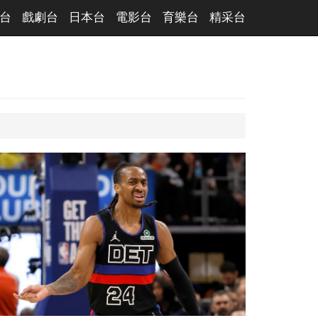
台
戲劇台
日本台
電影台
育樂台
精采台