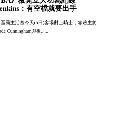
NBA》板凳立大功寫紀錄
Jenkins：有空檔就要出手
東區霸主活塞今天(5日)客場對上騎士，靠著主將
ade Cunningham與板......