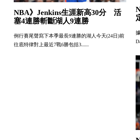
NBA》Jenkins生涯新高30分 活
塞4連勝斬斷湖人9連勝
例行賽尾聲寫下本季最長9連勝的湖人今天(24日)前
Da
往底特律對上最近7戰6勝包括3......