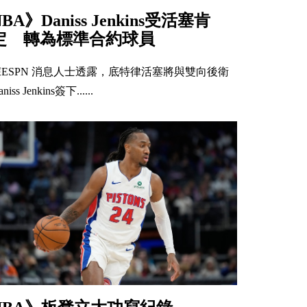
NBA》Daniss Jenkins受活塞肯
定 轉為標準合約球員
據ESPN 消息人士透露，底特律活塞將與雙向後衛
niss Jenkins簽下......