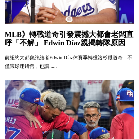
MLB》轉戰道奇引發震撼大都會老闆直
呼「不解」 Edwin Díaz親揭轉隊原因
前紐約大都會終結者Edwin Díaz休賽季轉投洛杉磯道奇，不
僅讓球迷錯愕，也讓......