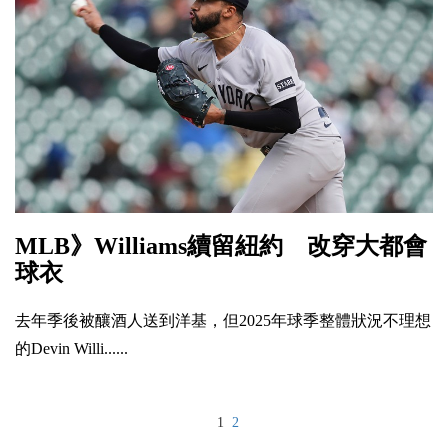
MLB》Williams續留紐約 改穿大都會
球衣
去年季後被釀酒人送到洋基，但2025年球季整體狀況不理想
的Devin Willi......
1
2