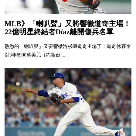
MLB》「喇叭聲」又將響徹道奇主場！
22億明星終結者Díaz離開傷兵名單
熟悉的「喇叭聲」又要響徹洛杉磯道奇主場了！道奇休賽季
以3年6900萬美元（約新台......