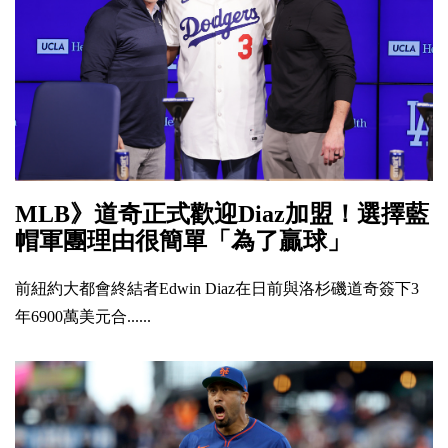
MLB》道奇正式歡迎Diaz加盟！選擇藍
帽軍團理由很簡單「為了贏球」
前紐約大都會終結者Edwin Diaz在日前與洛杉磯道奇簽下3
年6900萬美元合......