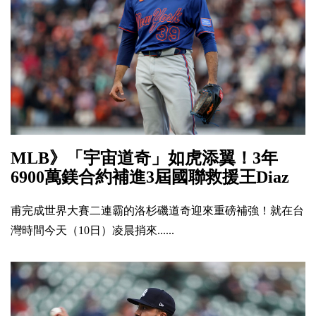
MLB》「宇宙道奇」如虎添翼！3年
6900萬鎂合約補進3屆國聯救援王Diaz
甫完成世界大賽二連霸的洛杉磯道奇迎來重磅補強！就在台
灣時間今天（10日）凌晨捎來......