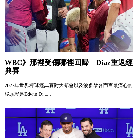
WBC》那裡受傷哪裡回歸 Diaz重返經
典賽
2023年世界棒球經典賽對大都會以及波多黎各而言最痛心的
鏡頭就是Edwin Di......