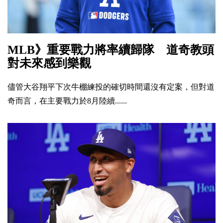
MLB》重要戰力將率續歸隊 道奇教頭
對未來感到樂觀
儘管大谷翔平下次牛棚練投的確切時間還沒有定案，但對道
奇而言，在主要戰力於8月陸續......