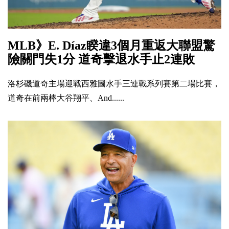
MLB》E. Díaz睽違3個月重返大聯盟驚
險關門失1分 道奇擊退水手止2連敗
洛杉磯道奇主場迎戰西雅圖水手三連戰系列賽第二場比賽，
道奇在前兩棒大谷翔平、And......