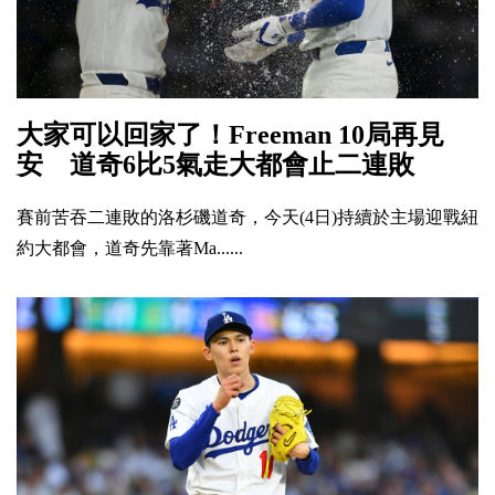
大家可以回家了！Freeman 10局再見
安 道奇6比5氣走大都會止二連敗
賽前苦吞二連敗的洛杉磯道奇，今天(4日)持續於主場迎戰紐
約大都會，道奇先靠著Ma......