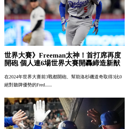
世界大賽》Freeman太神！首打席再度
開砲 個人連6場世界大賽開轟締造新猷
在2024年世界大賽前3戰都開砲、幫助洛杉磯道奇取得3比0
絕對聽牌優勢的Fred......