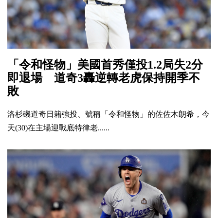
「令和怪物」美國首秀僅投1.2局失2分
即退場 道奇3轟逆轉老虎保持開季不
敗
洛杉磯道奇日籍強投、號稱「令和怪物」的佐佐木朗希，今
天(30)在主場迎戰底特律老......