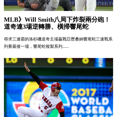
MLB》Will Smith八局下炸裂兩分砲！
道奇連3場逆轉勝、橫掃響尾蛇
尋求三連霸的洛杉磯道奇主場贏戰亞歷桑納響尾蛇三連戰系
列賽最後一場，響尾蛇複製系列......