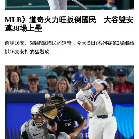
MLB》道奇火力旺扳倒國民 大谷雙安
連38場上壘
前場16安、5轟砲擊國民的道奇，今天(5日)系列賽第2場繼續
以16支安打的猛烈攻......