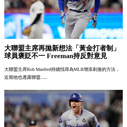
大聯盟主席再拋新想法「黃金打者制」
球員褒貶不一 Freeman持反對意見
大聯盟主席Rob Manfred持續找尋為MLB增添刺激的方法，
近期他也透露聯盟......