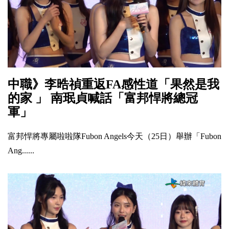
中職》李晧禎重返FA感性道「果然是我
的家 」 南珉貞喊話「富邦悍將總冠
軍」
富邦悍將專屬啦啦隊Fubon Angels今天（25日）舉辦「Fubon
Ang......