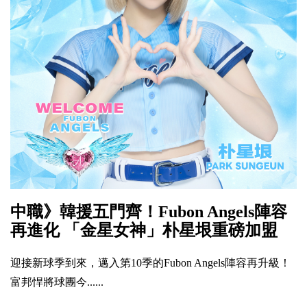
中職》韓援五門齊！Fubon Angels陣容
再進化 「金星女神」朴星垠重磅加盟
迎接新球季到來，邁入第10季的Fubon Angels陣容再升級！
富邦悍將球團今......