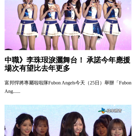
中職》李珠珢淚灑舞台！ 承諾今年應援
場次有望比去年更多
富邦悍將專屬啦啦隊Fubon Angels今天（25日）舉辦「Fubon
Ang......