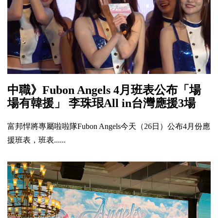
中職》Fubon Angels 4月班表公布「場
場有韓援」 李珠珢All in台灣應援3場
富邦悍將專屬啦啦隊Fubon Angels今天（26日）公布4月份應
援班表，班表......