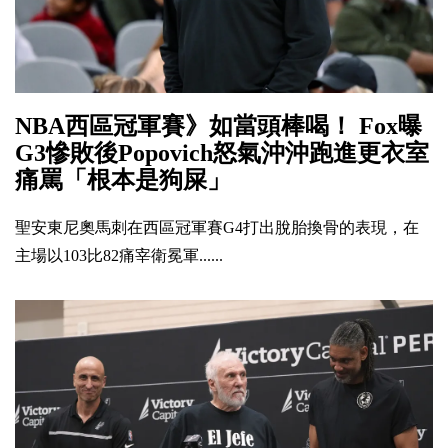
NBA西區冠軍賽》如當頭棒喝！ Fox曝
G3慘敗後Popovich怒氣沖沖跑進更衣室
痛罵「根本是狗屎」
聖安東尼奧馬刺在西區冠軍賽G4打出脫胎換骨的表現，在
主場以103比82痛宰衛冕軍......