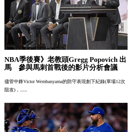
NBA季後賽》老教頭Gregg Popovich 出
馬 參與馬刺首戰後的影片分析會議
儘管中鋒Victor Wembanyama的防守表現創下紀錄(單場12次
阻攻)，......