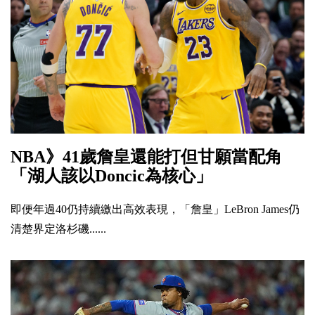
NBA》41歲詹皇還能打但甘願當配角
「湖人該以Doncic為核心」
即便年過40仍持續繳出高效表現，「詹皇」LeBron James仍
清楚界定洛杉磯......