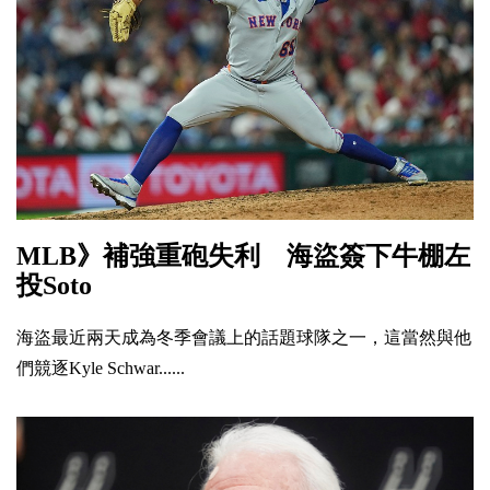
MLB》補強重砲失利 海盜簽下牛棚左
投Soto
海盜最近兩天成為冬季會議上的話題球隊之一，這當然與他
們競逐Kyle Schwar......