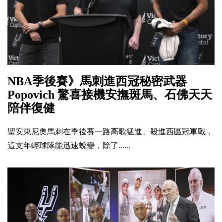
NBA季後賽》馬刺進西冠秘密武器
Popovich 驚喜接機安撫斑馬、石佛天天
陪伴復健
聖安東尼奧馬刺在季後賽一路高歌猛進、殺進西區冠軍戰，
這支年輕球隊能迅速蛻變，除了......