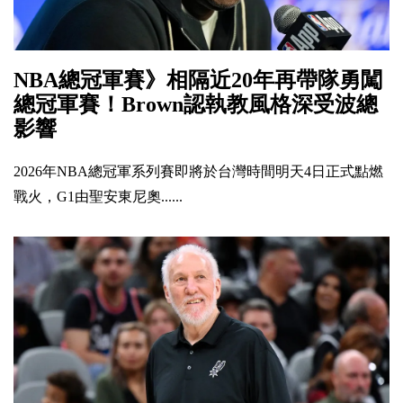
NBA總冠軍賽》相隔近20年再帶隊勇闖
總冠軍賽！Brown認執教風格深受波總
影響
2026年NBA總冠軍系列賽即將於台灣時間明天4日正式點燃
戰火，G1由聖安東尼奧......