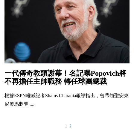
一代傳奇教頭謝幕！名記曝Popovich將
不再擔任主帥職務 轉任球團總裁
根據ESPN權威記者Shams Charania報導指出，曾帶領聖安東
尼奧馬刺奪......
1
2