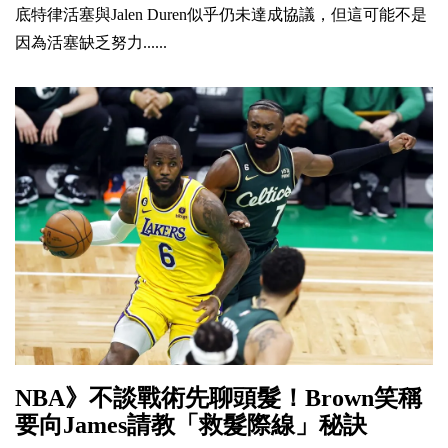
底特律活塞與Jalen Duren似乎仍未達成協議，但這可能不是
因為活塞缺乏努力......
NBA》不談戰術先聊頭髮！Brown笑稱
要向James請教「救髮際線」秘訣