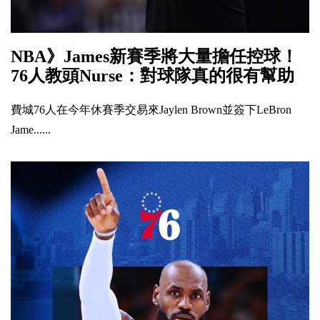
NBA》James新賽季將大量擔任控球！
76人教頭Nurse：對球隊真的很有幫助
費城76人在今年休賽季交易來Jaylen Brown並簽下LeBron
Jame......