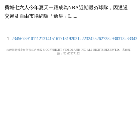
費城七六人今年夏天一躍成為NBA近期最夯球隊，因透過
交易及自由市場網羅「詹皇」L......
1
2
3
4
5
6
7
8
9
10
11
12
13
14
15
16
17
18
19
20
21
22
23
24
25
26
27
28
29
30
31
32
33
34
未經同意禁止任何形式之轉載 © COPYRIGHT VIDEOLAND INC. ALL RIGHTS RESERVED. 客服專
線：(02)87977122