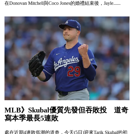
在Donovan Mitchell與Coco Jones的婚禮結束後，Jayle......
MLB》Skubal優質先發但吞敗投 道奇
寫本季最長5連敗
處在近期4連敗低潮的道奇，今天(5日)迎來Tarik Skubal的初