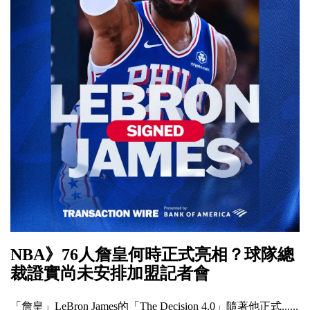
NBA》76人詹皇何時正式亮相？球隊總
裁證實尚未安排加盟記者會
「詹皇」LeBron James的「The Decision 4.0」隨著他正式......