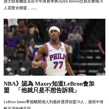
波士頓塞爾提克在今年休賽季將Jaylen Brown交易至費城76
人震驚全聯盟，......
NBA》認為 Maxey知道LeBron會加
盟 「他就只是不想告訴我」
LeBron James季後離開湖人到最終選擇加盟76人，過程中有
數不清的傳言與......