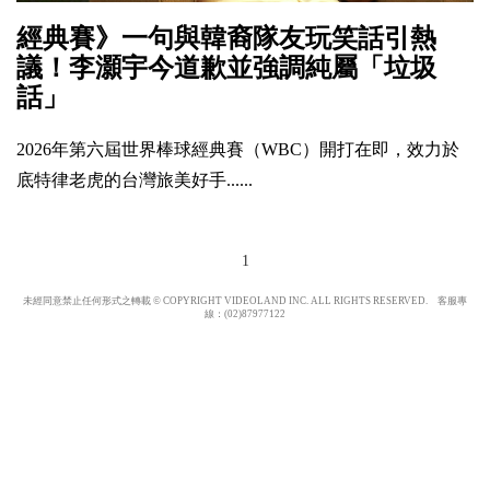
經典賽》一句與韓裔隊友玩笑話引熱
議！李灝宇今道歉並強調純屬「垃圾
話」
2026年第六屆世界棒球經典賽（WBC）開打在即，效力於
底特律老虎的台灣旅美好手......
1
未經同意禁止任何形式之轉載 © COPYRIGHT VIDEOLAND INC. ALL RIGHTS RESERVED. 客服專
線：(02)87977122