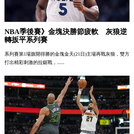
NBA季後賽》金塊決勝節疲軟 灰狼逆
轉扳平系列賽
系列賽第1場旗開得勝的金塊金天(21日)主場再戰灰狼，雙方
打出精彩刺激的拉鋸戰，......