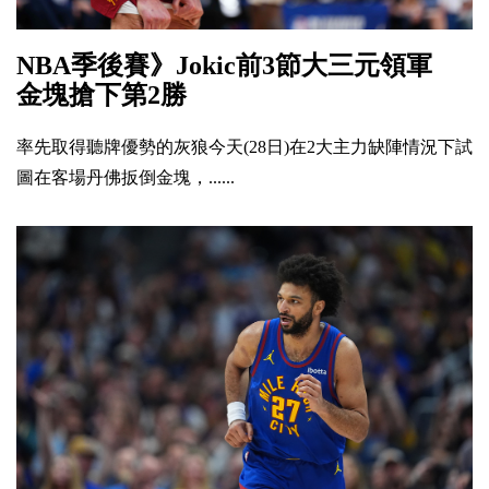
NBA季後賽》Jokic前3節大三元領軍
金塊搶下第2勝
率先取得聽牌優勢的灰狼今天(28日)在2大主力缺陣情況下試
圖在客場丹佛扳倒金塊，......