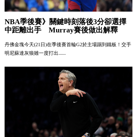
NBA季後賽》關鍵時刻落後3分卻選擇
中距離出手 Murray賽後做出解釋
丹佛金塊今天(21日)在季後賽首輪G2於主場踢到鐵板！交手
明尼蘇達灰狼雖一度打出......