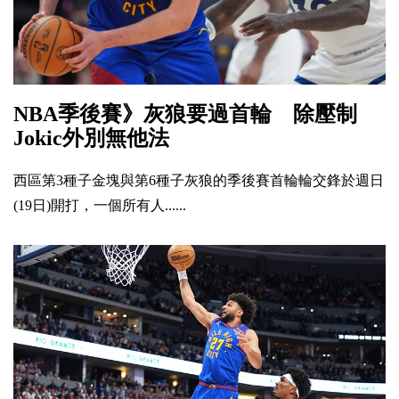
NBA季後賽》灰狼要過首輪 除壓制
Jokic外別無他法
西區第3種子金塊與第6種子灰狼的季後賽首輪輪交鋒於週日
(19日)開打，一個所有人......