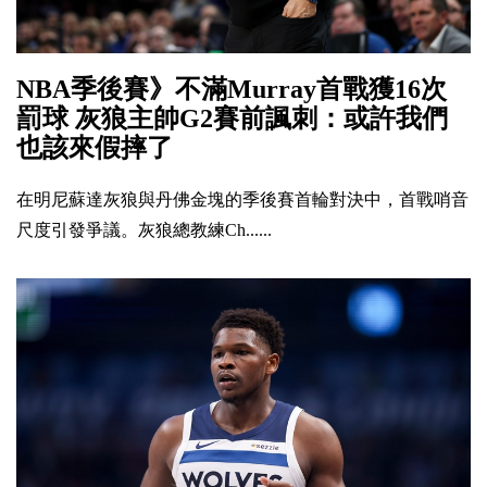
NBA季後賽》不滿Murray首戰獲16次
罰球 灰狼主帥G2賽前諷刺：或許我們
也該來假摔了
在明尼蘇達灰狼與丹佛金塊的季後賽首輪對決中，首戰哨音
尺度引發爭議。灰狼總教練Ch......