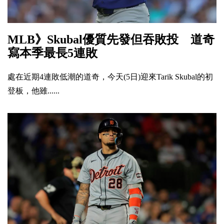
MLB》Skubal優質先發但吞敗投 道奇
寫本季最長5連敗
處在近期4連敗低潮的道奇，今天(5日)迎來Tarik Skubal的初
登板，他雖......