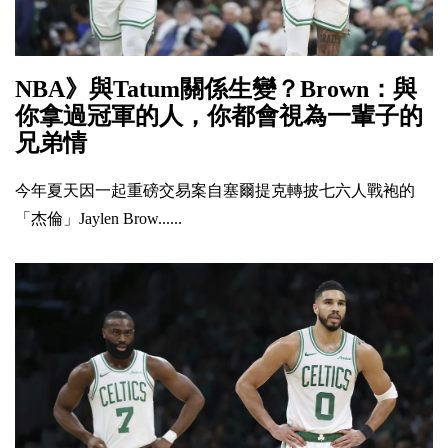
NBA》與Tatum關係生變？Brown：與
你拿過冠軍的人，你都會視為一輩子的
兄弟情
今年夏天因一起重磅交易案自塞爾提克轉披七六人戰袍的
「杰倫」Jaylen Brow......