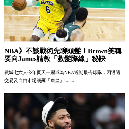
NBA》不談戰術先聊頭髮！Brown笑稱
要向James請教「救髮際線」秘訣
費城七六人今年夏天一躍成為NBA近期最夯球隊，因透過
交易及自由市場網羅「詹皇」L......