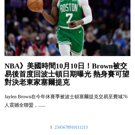
NBA》美國時間10月10日！Brown被交
易後首度回波士頓日期曝光 熱身賽可望
對決老東家塞爾提克
Jaylen Brown在今年休賽季被波士頓塞爾提克交易至費城76
人震撼全聯盟，......
1
2
3
4
5
6
7
8
9
10
11
12
13