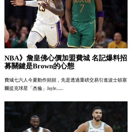
NBA》詹皇佛心價加盟費城 名記爆料招
募關鍵是Brown的心態
費城七六人今夏動作頻頻，先是透過重磅交易引進波士頓塞
爾提克球星「杰倫」Jayle......