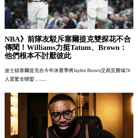
NBA》前隊友駁斥塞爾提克雙探花不合
傳聞！Williams力挺Tatum、Brown：
他們根本不討厭彼此
波士頓塞爾提克在今年休賽季將Jaylen Brown交易至費城76
人震驚全聯盟，......