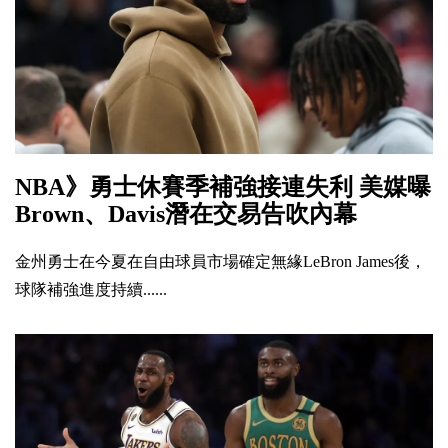
NBA》勇士休賽季補強接連失利 美媒曝
Brown、Davis潛在交易告吹內幕
金州勇士在今夏在自由球員市場確定無緣LeBron James後，
球隊補強進度持續......