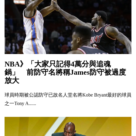
NBA》「大家只記得4萬分與追魂
鍋」 前防守名將稱James防守被過度
放大
球員時期被公認防守已故名人堂名將Kobe Bryant最好的球員
之一Tony A......