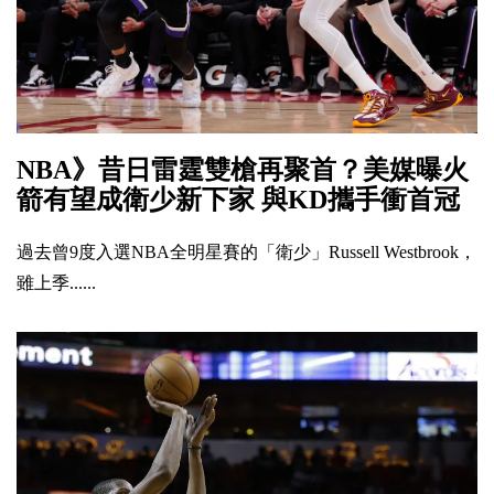
NBA》昔日雷霆雙槍再聚首？美媒曝火
箭有望成衛少新下家 與KD攜手衝首冠
過去曾9度入選NBA全明星賽的「衛少」Russell Westbrook，
雖上季......