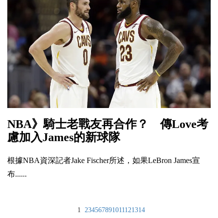
NBA》騎士老戰友再合作？ 傳Love考
慮加入James的新球隊
根據NBA資深記者Jake Fischer所述，如果LeBron James宣
布......
1
2
3
4
5
6
7
8
9
10
11
12
13
14