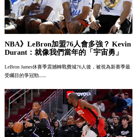
NBA》LeBron加盟76人會多強？ Kevin
Durant：就像我們當年的「宇宙勇」
LeBron James休賽季震撼轉戰費城76人後，被視為新賽季最
受矚目的爭冠勁......