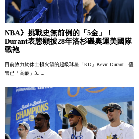
NBA》挑戰史無前例的「5金」！
Durant表態願披28年洛杉磯奧運美國隊
戰袍
目前效力於休士頓火箭的超級球星「KD」Kevin Durant，儘
管已「高齡」3......