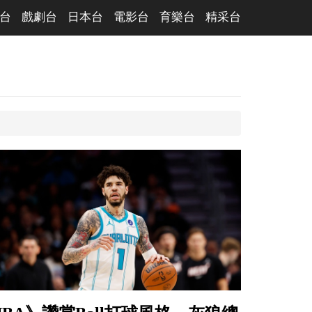
台
戲劇台
日本台
電影台
育樂台
精采台