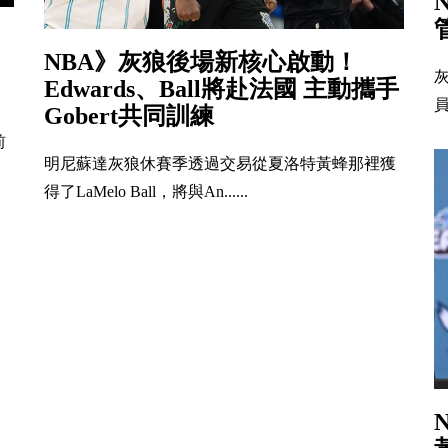
NBA》灰狼後場新核心啟動！
Edwards、Ball將赴法國 主動攜手
員
Gobert共同訓練
前
明尼蘇達灰狼休賽季透過交易從夏洛特黃蜂那裡獲
得了LaMelo Ball，將與An......