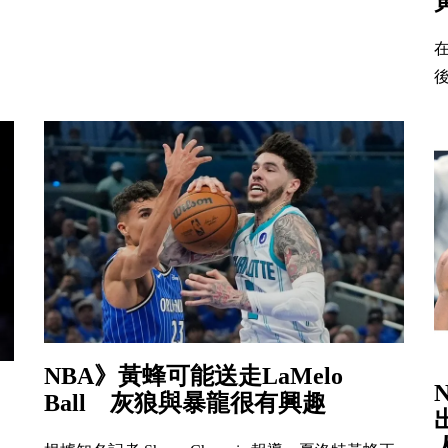
在
後
NBA》黃蜂可能送走LaMelo
Ball 灰狼與暴龍很有興趣