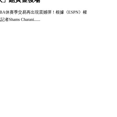
NBA休賽季交易再出現震撼彈！根據《ESPN》權
記者Shams Charani......