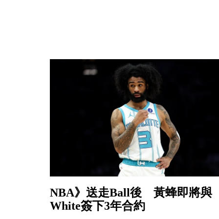
NBA》送走Ball後 黃蜂即將與
White簽下3年合約