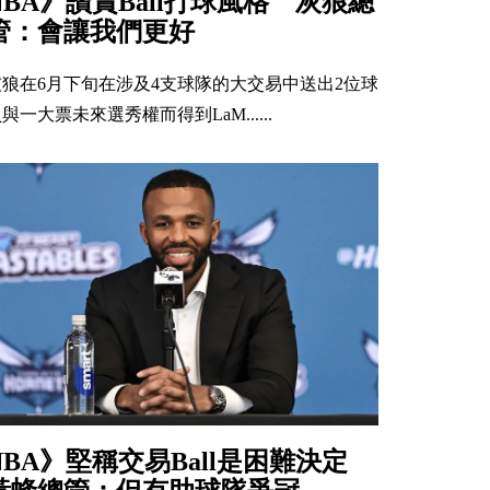
NBA》讚賞Ball打球風格 灰狼總
管：會讓我們更好
灰狼在6月下旬在涉及4支球隊的大交易中送出2位球
與一大票未來選秀權而得到LaM......
NBA》堅稱交易Ball是困難決定