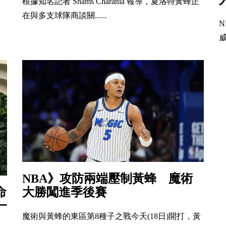
根據知名記者 Shams Charania 報導，夏洛特黃蜂正
在與多支球隊商談關......
威
NBA》攻防兩端壓制黃蜂 魔術
命
大勝闖進季後賽
一
魔術與黃蜂的東區第8種子之戰今天(18日)開打，黃