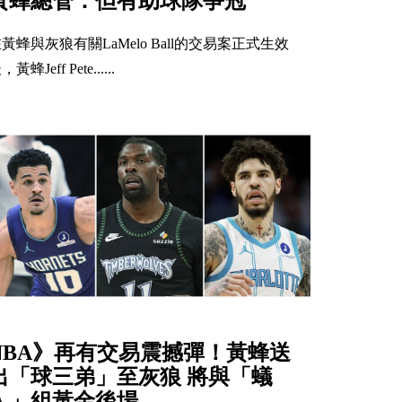
黃蜂總管：但有助球隊爭冠
黃蜂與灰狼有關LaMelo Ball的交易案正式生效
，黃蜂Jeff Pete......
NBA》再有交易震撼彈！黃蜂送
出「球三弟」至灰狼 將與「蟻
人」組黃金後場