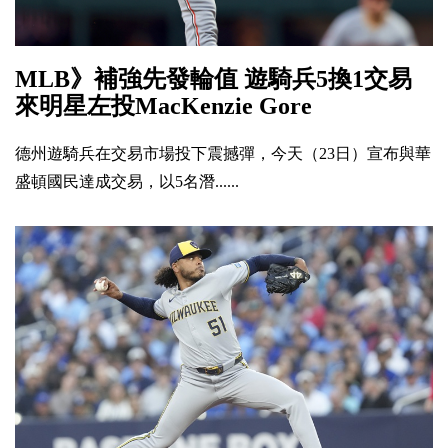
MLB》補強先發輪值 遊騎兵5換1交易
來明星左投MacKenzie Gore
德州遊騎兵在交易市場投下震撼彈，今天（23日）宣布與華
盛頓國民達成交易，以5名潛......