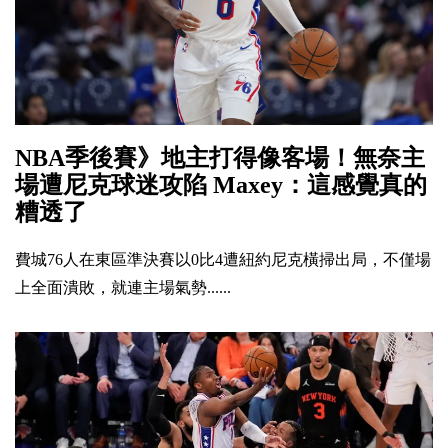
NBA季後賽》地主打得像客場！無奈主
場遭尼克球迷攻陷 Maxey：這感覺真的
糟透了
費城76人在東區準決賽以0比4遭紐約尼克橫掃出局，不僅場
上全面潰敗，就連主場氣勢......