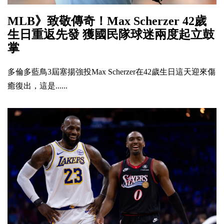
MLB》致敬傳奇！Max Scherzer 42歲
生日重返先發 獲國民隊球迷兩度起立鼓
掌
多倫多藍鳥3屆塞揚強投Max Scherzer在42歲生日這天迎來傷
癒復出，這是......