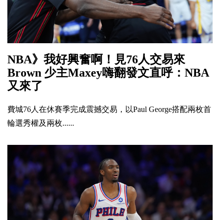
NBA》我好興奮啊！見76人交易來
Brown 少主Maxey嗨翻發文直呼：NBA
又來了
費城76人在休賽季完成震撼交易，以Paul George搭配兩枚首
輪選秀權及兩枚......