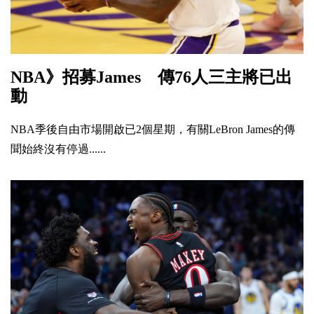
NBA》招募James 傳76人三主將已出
動
NBA季後自由市場開啟已2個星期，有關LeBron James的傳
聞始終沒有停過......