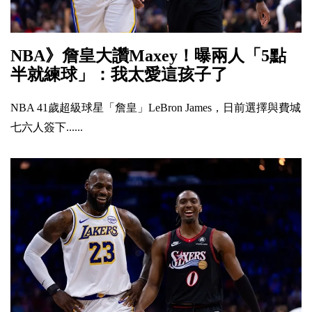
NBA》詹皇大讚Maxey！曝兩人「5點
半就練球」：我太愛這孩子了
NBA 41歲超級球星「詹皇」LeBron James，日前選擇與費城
七六人簽下......