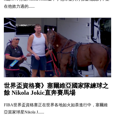
在他效力過的......
世界盃資格賽》塞爾維亞國家隊練球之
餘 Nikola Jokic直奔賽馬場
FIBA世界盃資格賽正在世界各地如火如荼進行中，塞爾維
亞當家球星Nikola J......