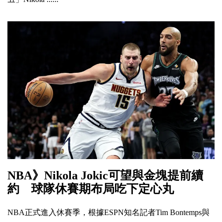
NBA》Nikola Jokic可望與金塊提前續
約 球隊休賽期布局吃下定心丸
NBA正式進入休賽季，根據ESPN知名記者Tim Bontemps與