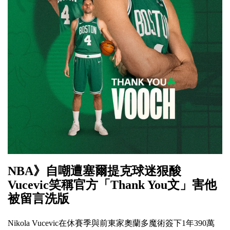
NBA》自嘲遭塞爾提克球迷狠酸
Vucevic笑稱官方「Thank You文」害他
被留言洗版
Nikola Vucevic在休賽季與前東家奧蘭多魔術簽下1年390萬