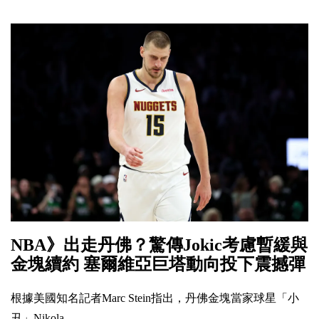
NBA》出走丹佛？驚傳Jokic考慮暫緩與
金塊續約 塞爾維亞巨塔動向投下震撼彈
根據美國知名記者Marc Stein指出，丹佛金塊當家球星「小
丑」Nikola ......