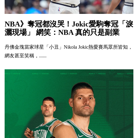
NBA》奪冠都沒哭！Jokic愛駒奪冠「淚
灑現場」 網笑：NBA 真的只是副業
丹佛金塊當家球星「小丑」Nikola Jokic熱愛賽馬眾所皆知，
網友甚至笑稱，......