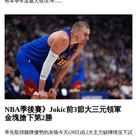
布本季年度最大獎項-年......
NBA季後賽》Jokic前3節大三元領軍
金塊搶下第2勝
率先取得聽牌優勢的灰狼今天(28日)在2大主力缺陣情況下試