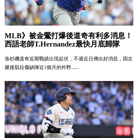
MLB》被金鶯打爆後道奇有利多消息！
西語老師T.Hernandez最快月底歸隊
洛杉磯道奇近期戰績出現起伏，不過近日傳出好消息，因左
腿後肌拉傷缺陣近1個月的外野......