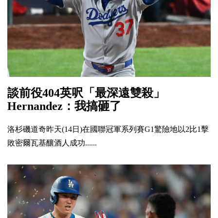
談前役404英呎「最深遠雙殺」
Hernandez：我搞砸了
洛杉磯道奇昨天(14日)在國聯冠軍系列賽G1驚險地以2比1擊
敗密爾瓦基釀酒人成功......