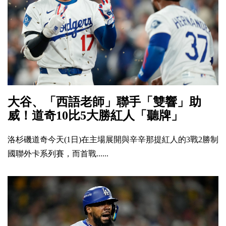
大谷、「西語老師」聯手「雙響」助
威！道奇10比5大勝紅人「聽牌」
洛杉磯道奇今天(1日)在主場展開與辛辛那提紅人的3戰2勝制
國聯外卡系列賽，而首戰......