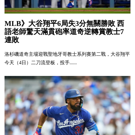
MLB》大谷翔平6局失3分無關勝敗 西
語老師驚天滿貫砲率道奇逆轉賞教士7
連敗
洛杉磯道奇主場迎戰聖地牙哥教士系列賽第二戰，大谷翔平
今天（4日）二刀流登板，投手......