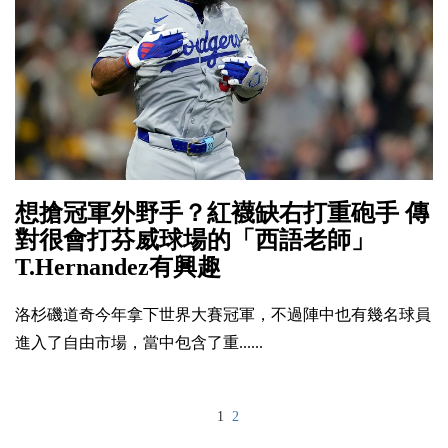
想搶冠軍外野手？紅襪缺右打重砲手 傳
對很會打芬威球場的「西語老師」
T.Hernandez有興趣
洛杉磯道奇今年拿下世界大賽冠軍，不過陣中也有幾名球員
進入了自由市場，當中包含了重......
1
2