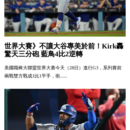
世界大賽》不讓大谷專美於前！Kirk轟
驚天三分砲 藍鳥4比2逆轉
美國職棒大聯盟世界大賽今天（28日）進行G3，系列賽前
兩戰雙方戰成1比1平手，衛......