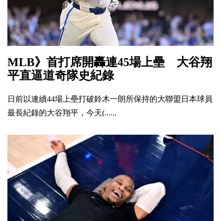
MLB》首打席開轟連45場上壘 大谷翔
平直逼道奇隊史紀錄
日前以連續44場上壘打破鈴木一朗所保持的大聯盟日本球員
最長紀錄的大谷翔平，今天(......