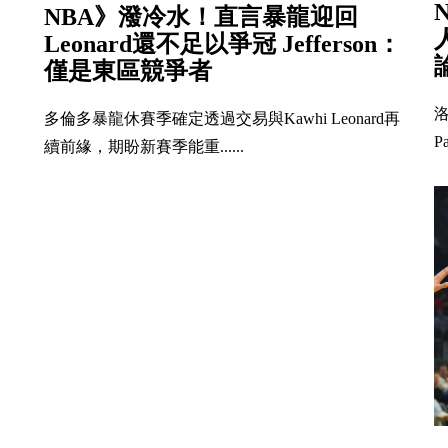
NBA》潑冷水！直言暴龍迎回
Leonard還不足以爭冠 Jefferson：
僅是東區競爭者
洛
多倫多暴龍休賽季確定透過交易與Kawhi Leonard再
P
續前緣，期盼新賽季能重......