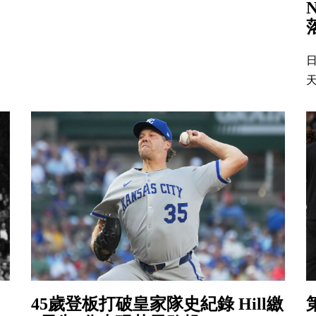
天
45歲登板打破皇家隊史紀錄 Hill繳