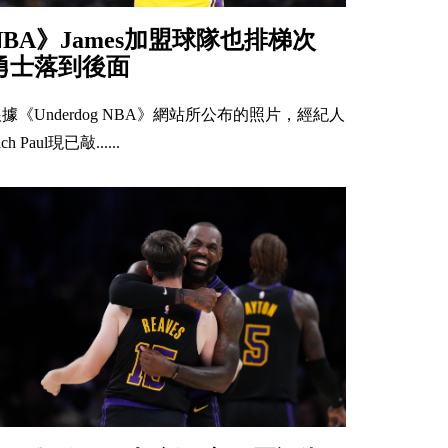
NBA》James加盟球隊也排梯次
勇士落到後面
據《Underdog NBA》網站所公布的照片，經紀人
ich Paul現已敲......