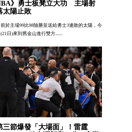
NBA》勇士板凳立大功 主場射
落太陽止敗
日前於主場99比98險勝並送給勇士3連敗的太陽，今
(21日)來到舊金山進行雙方......
第三節爆發「大場面」！雷霆