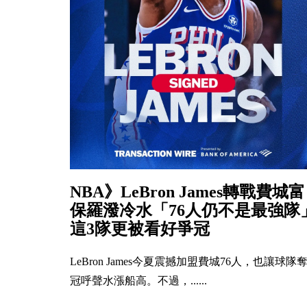
NBA》LeBron James轉戰費城富
保羅潑冷水「76人仍不是最強隊
這3隊更被看好爭冠
LeBron James今夏震撼加盟費城76人，也讓球隊
冠呼聲水漲船高。不過，......