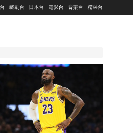
台
戲劇台
日本台
電影台
育樂台
精采台