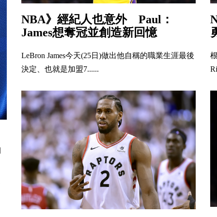
NBA》經紀人也意外 Paul：
James想奪冠並創造新回憶
LeBron James今天(25日)做出他自稱的職業生涯最後
根
決定、也就是加盟7......
R
」
奪