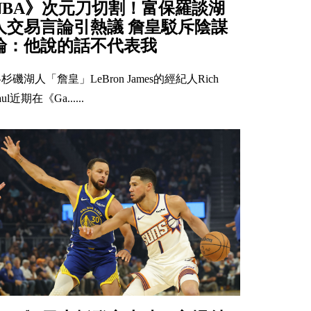
NBA》次元刀切割！富保羅談湖
人交易言論引熱議 詹皇駁斥陰謀
論：他說的話不代表我
杉磯湖人「詹皇」LeBron James的經紀人Rich
aul近期在《Ga......