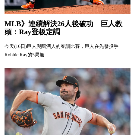
MLB》連續解決26人後破功 巨人教
頭：Ray登板定調
今天(16日)巨人與釀酒人的春訓比賽，巨人在先發投手
Robbie Ray的5局無......