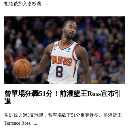
拒絕後加入洛杉磯......
曾單場狂轟51分！前灌籃王Ross宣布引
退
生涯效力過3支球隊，曾單場砍下51分板凳暴徒、前灌籃王
Terrence Ross......