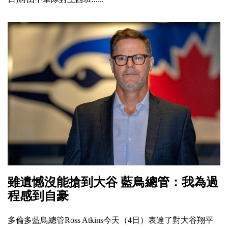
雖遺憾沒能搶到大谷 藍鳥總管：我為過
程感到自豪
多倫多藍鳥總管Ross Atkins今天（4日）表達了對大谷翔平