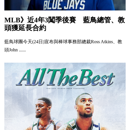
MLB》近4年3闖季後賽 藍鳥總管、教
頭獲延長合約
藍鳥球團今天(24日)宣布與棒球事務部總裁Ross Atkins、教
頭John ......