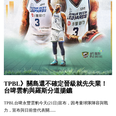
TPBL》關島還不確定晉級就先失業！
台啤雲豹與羅斯分道揚鑣
TPBL台啤永豐雲豹今天(21日)宣布，因考量球隊陣容與戰
力，宣布與日前曾代表關......