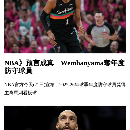
NBA》預言成真 Wembanyama奪年度
防守球員
NBA官方今天(21日)宣布，2025-26年球季年度防守球員獎得
主為馬刺看板球......