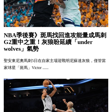
NBA季後賽》斑馬找回進攻能量成馬刺
G2重中之重！灰狼盼延續「under
wolves」氣勢
聖安東尼奧馬刺5日在自家主場迎戰明尼蘇達灰狼，僅管當
家球星「斑馬」Victor ......