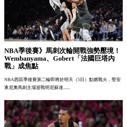
NBA季後賽》馬刺次輪開戰強勢壓境！
Wembanyama、Gobert「法國巨塔內
戰」成焦點
NBA西區季後賽第二輪即將於明天（5日）點燃戰火，聖安
東尼奧馬刺主場迎戰明尼蘇達......