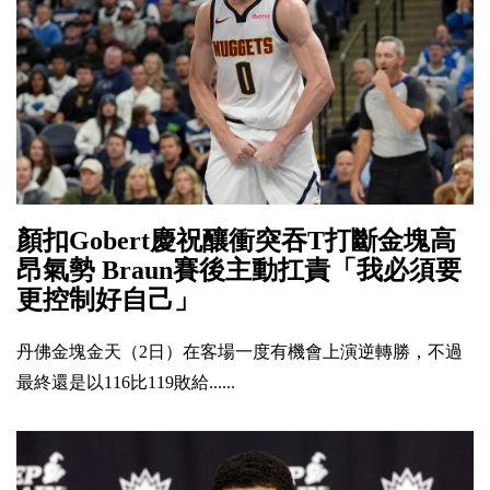
顏扣Gobert慶祝釀衝突吞T打斷金塊高
昂氣勢 Braun賽後主動扛責「我必須要
更控制好自己」
丹佛金塊金天（2日）在客場一度有機會上演逆轉勝，不過
最終還是以116比119敗給......