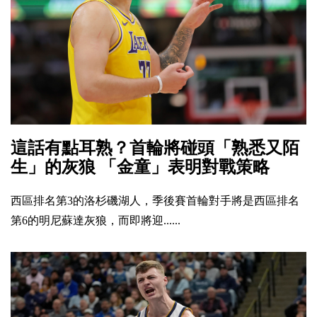
這話有點耳熟？首輪將碰頭「熟悉又陌
生」的灰狼 「金童」表明對戰策略
西區排名第3的洛杉磯湖人，季後賽首輪對手將是西區排名
第6的明尼蘇達灰狼，而即將迎......