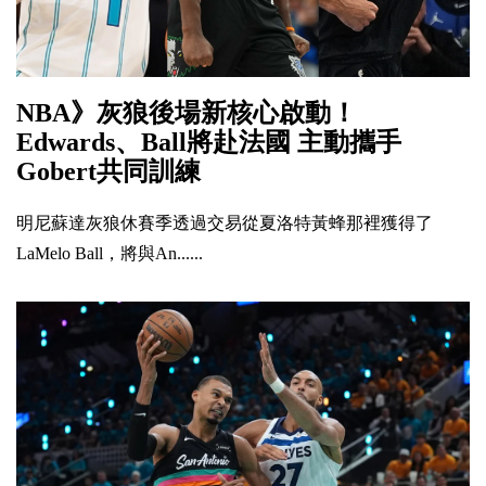
NBA》灰狼後場新核心啟動！
Edwards、Ball將赴法國 主動攜手
Gobert共同訓練
明尼蘇達灰狼休賽季透過交易從夏洛特黃蜂那裡獲得了
LaMelo Ball，將與An......