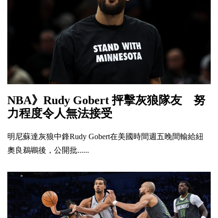
NBA》Rudy Gobert 抨擊灰狼隊友 努
力程度令人無法接受
明尼蘇達灰狼中鋒Rudy Gobert在美國時間週五晚間輸給紐
奧良鵜鶘後，公開批......