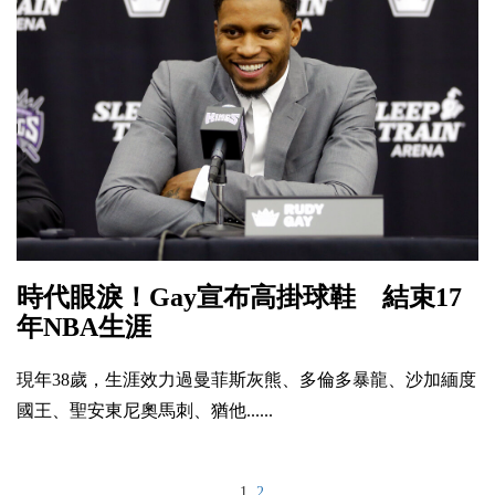
時代眼淚！Gay宣布高掛球鞋 結束17
年NBA生涯
現年38歲，生涯效力過曼菲斯灰熊、多倫多暴龍、沙加緬度
國王、聖安東尼奧馬刺、猶他......
1
2