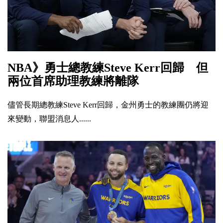
NBA》勇士總教練Steve Kerr回歸 但
兩位首席助理教練將離隊
儘管長期總教練Steve Kerr回歸，金州勇士的教練團仍將迎
來變動，聯盟消息人......