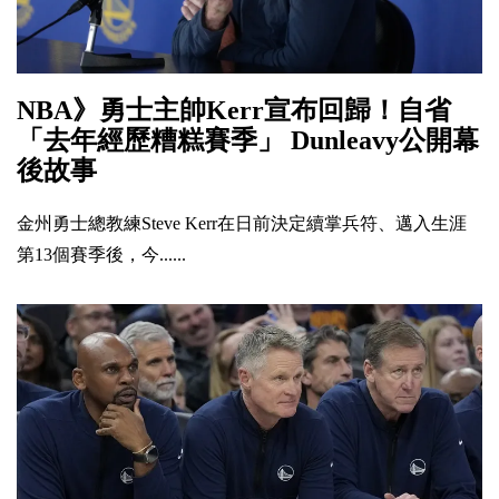
NBA》勇士主帥Kerr宣布回歸！自省
「去年經歷糟糕賽季」 Dunleavy公開幕
後故事
金州勇士總教練Steve Kerr在日前決定續掌兵符、邁入生涯
第13個賽季後，今......