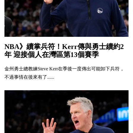
NBA》續掌兵符！Kerr傳與勇士續約2
年 迎接個人在灣區第13個賽季
金州勇士總教練Steve Kerr在季後一度傳出可能卸下兵符，
不過事情在後來有了......