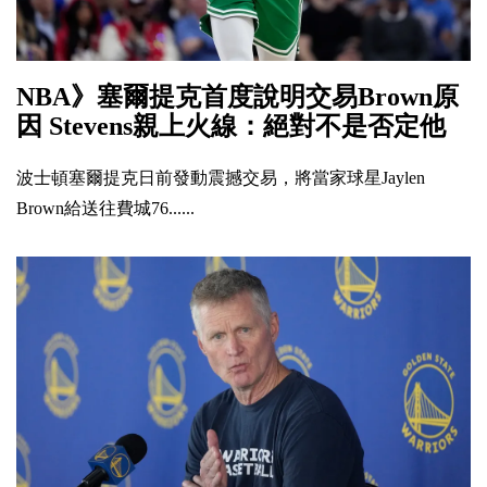
NBA》塞爾提克首度說明交易Brown原
因 Stevens親上火線：絕對不是否定他
波士頓塞爾提克日前發動震撼交易，將當家球星Jaylen
Brown給送往費城76......