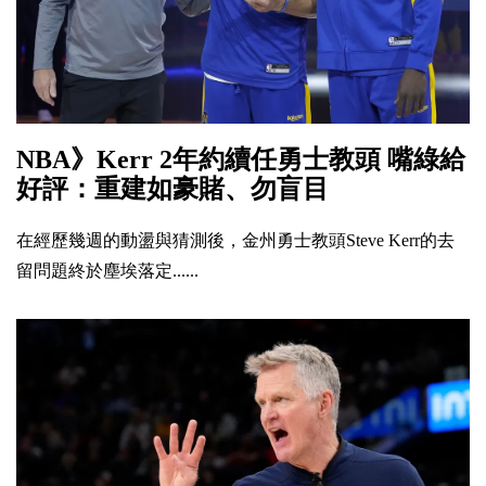
NBA》Kerr 2年約續任勇士教頭 嘴綠給
好評：重建如豪賭、勿盲目
在經歷幾週的動盪與猜測後，金州勇士教頭Steve Kerr的去
留問題終於塵埃落定......