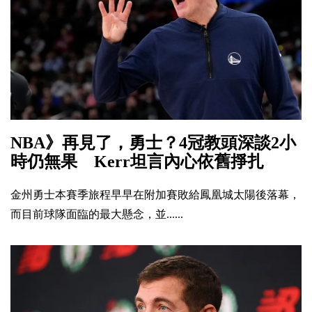
NBA》再見了，勇士？4冠教頭深談2小
時仍無果 Kerr坦言內心依舊掙扎
金州勇士本賽季旅程早早在附加賽敗給鳳凰城太陽後落幕，
而目前球隊面臨的最大懸念，並......