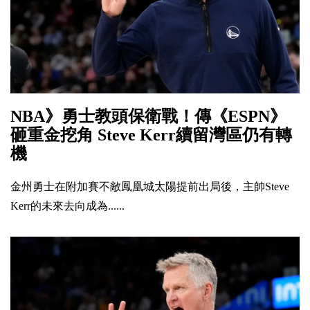
NBA》勇士教頭保衛戰！傳《ESPN》
砸重金挖角 Steve Kerr續留灣區仍有轉
機
金州勇士在附加賽不敵鳳凰城太陽提前出局後，主帥Steve
Kerr的未來去向成為......