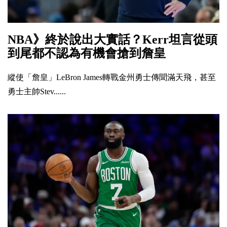
NBA》終於說出大實話？Kerr坦言從頭
到尾都不認為有機會搶到詹皇
縱使「詹皇」LeBron James轉戰金州勇士傳聞滿天飛，甚至
勇士主帥Stev......