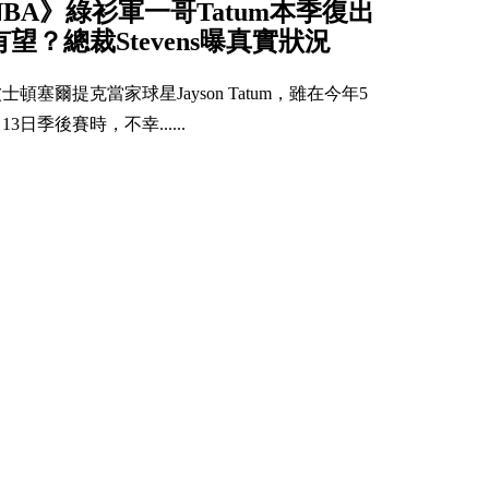
NBA》綠衫軍一哥Tatum本季復出
有望？總裁Stevens曝真實狀況
士頓塞爾提克當家球星Jayson Tatum，雖在今年5
13日季後賽時，不幸......