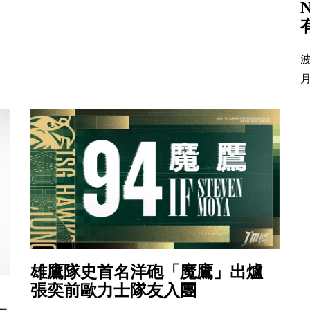
波
月
雄鷹隊史首名洋砲「魔鷹」出爐
張奕前歐力士隊友入團