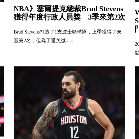
NBA》塞爾提克總裁Brad Stevens
獲得年度行政人員獎 3季來第2次
Brad Stevens打造了1支波士頓球隊，上季獲得了東
區第2名，但為了避免繳......
點