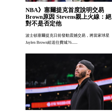
NBA》塞爾提克首度說明交易
Brown原因 Stevens親上火線：絕
對不是否定他
波士頓塞爾提克日前發動震撼交易，將當家球星
Jaylen Brown給送往費城76......