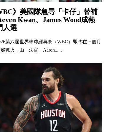
WBC》美國隊急尋「卡仔」替補
Steven Kwan、James Wood成熱
門人選
2026第六屆世界棒球經典賽（WBC）即將在下個月
燃戰火，由「法官」Aaron......