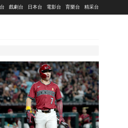
台
戲劇台
日本台
電影台
育樂台
精采台