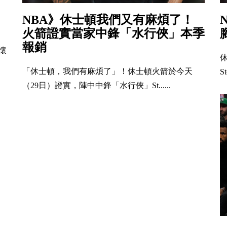
NBA》休士頓我們又有麻煩了！
火箭證實當家中鋒「水行俠」本季
報銷
的懷
「休士頓，我們有麻煩了」！休士頓火箭於今天
S
（29日）證實，陣中中鋒「水行俠」St......