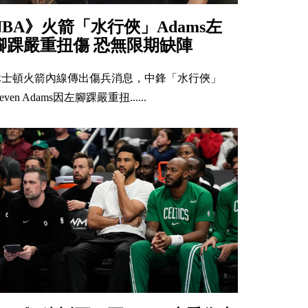
NBA》火箭「水行俠」Adams左
腳踝嚴重扭傷 恐無限期缺陣
休士頓火箭內線傳出傷兵消息，中鋒「水行俠」
teven Adams因左腳踝嚴重扭......