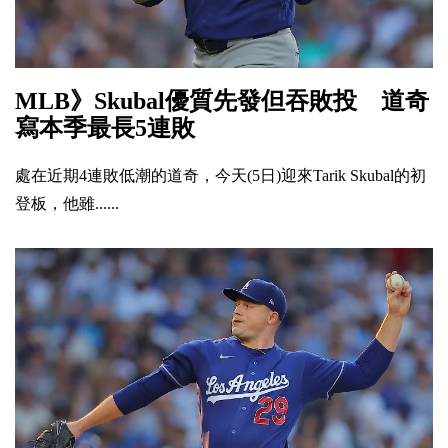
MLB》Skubal優質先發但吞敗投 道奇
寫本季最長5連敗
處在近期4連敗低潮的道奇，今天(5日)迎來Tarik Skubal的初
登板，他雖......