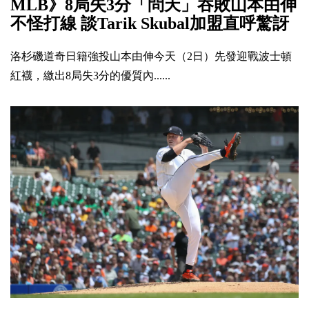
MLB》8局失3分「問天」吞敗山本由伸
不怪打線 談Tarik Skubal加盟直呼驚訝
洛杉磯道奇日籍強投山本由伸今天（2日）先發迎戰波士頓
紅襪，繳出8局失3分的優質內......