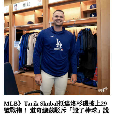
MLB》Tarik Skubal抵達洛杉磯披上29
號戰袍！ 道奇總裁駁斥「毀了棒球」說