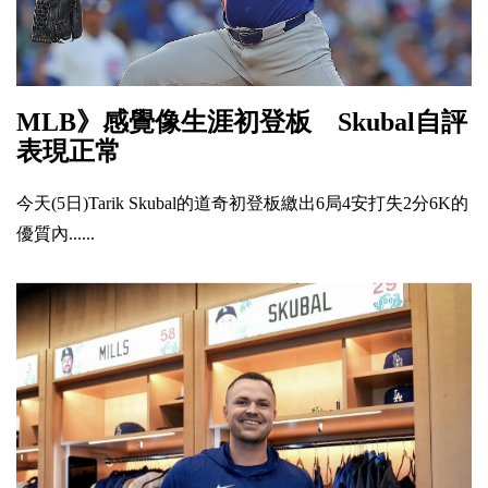
MLB》感覺像生涯初登板 Skubal自評
表現正常
今天(5日)Tarik Skubal的道奇初登板繳出6局4安打失2分6K的
優質內......