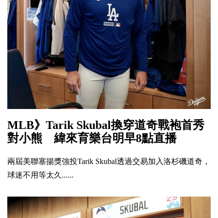
MLB》Tarik Skubal換穿道奇戰袍首秀
對小熊 緯來育樂台明早8點直播
兩屆美聯塞揚獎強投Tarik Skubal透過交易加入洛杉磯道奇，
球迷不用等太久......