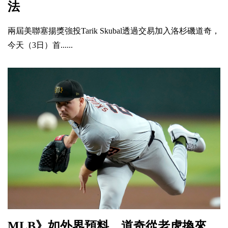
法
兩屆美聯塞揚獎強投Tarik Skubal透過交易加入洛杉磯道奇，
今天（3日）首......
MLB》如外界預料 道奇從老虎換來