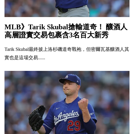
MLB》Tarik Skubal搶輸道奇！ 釀酒人
高層證實交易包裹含3名百大新秀
Tarik Skubal最終披上洛杉磯道奇戰袍，但密爾瓦基釀酒人其
實也是這場交易......