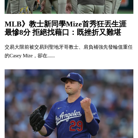
MLB》教士新同學Mize首秀狂丟生涯
最慘8分 拒絕找藉口：既挫折又難堪
交易大限前被交易到聖地牙哥教士、肩負補強先發輪值重任
的Casey Mize，卻在......