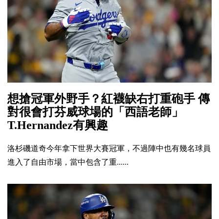
想搶冠軍外野手？紅襪缺右打重砲手 傳
對很會打芬威球場的「西語老師」
T.Hernandez有興趣
洛杉磯道奇今年拿下世界大賽冠軍，不過陣中也有幾名球員
進入了自由市場，當中包含了重......