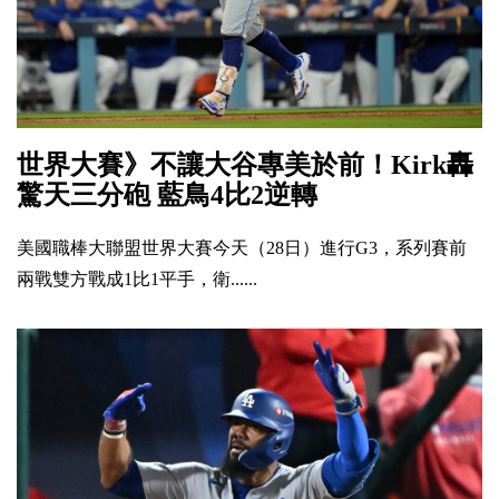
世界大賽》不讓大谷專美於前！Kirk轟
驚天三分砲 藍鳥4比2逆轉
美國職棒大聯盟世界大賽今天（28日）進行G3，系列賽前
兩戰雙方戰成1比1平手，衛......