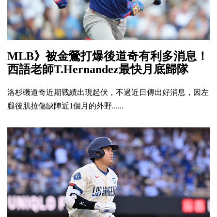
MLB》被金鶯打爆後道奇有利多消息！
西語老師T.Hernandez最快月底歸隊
洛杉磯道奇近期戰績出現起伏，不過近日傳出好消息，因左
腿後肌拉傷缺陣近1個月的外野......