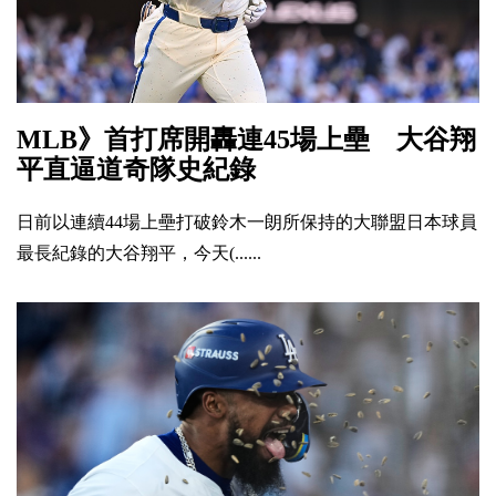
MLB》首打席開轟連45場上壘 大谷翔
平直逼道奇隊史紀錄
日前以連續44場上壘打破鈴木一朗所保持的大聯盟日本球員
最長紀錄的大谷翔平，今天(......