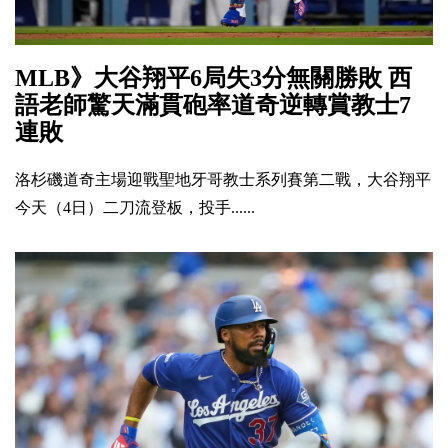
MLB》大谷翔平6局失3分無關勝敗 西
語老師驚天滿貫砲率道奇逆轉賞教士7
連敗
洛杉磯道奇主場迎戰聖地牙哥教士系列賽第二戰，大谷翔平
今天（4日）二刀流登板，投手......