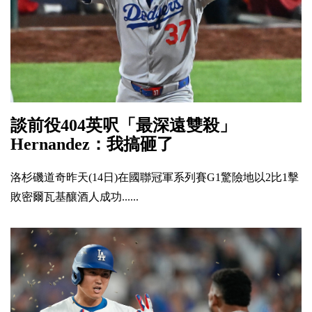
談前役404英呎「最深遠雙殺」
Hernandez：我搞砸了
洛杉磯道奇昨天(14日)在國聯冠軍系列賽G1驚險地以2比1擊
敗密爾瓦基釀酒人成功......