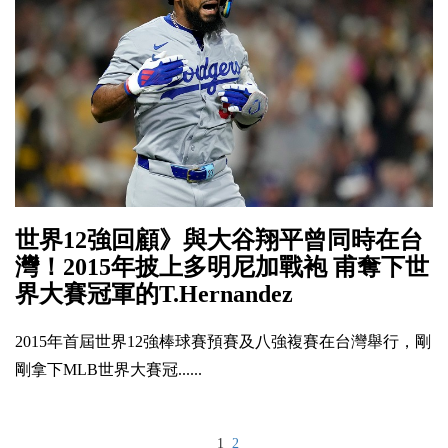
世界12強回顧》與大谷翔平曾同時在台
灣！2015年披上多明尼加戰袍 甫奪下世
界大賽冠軍的T.Hernandez
2015年首屆世界12強棒球賽預賽及八強複賽在台灣舉行，剛
剛拿下MLB世界大賽冠......
1
2