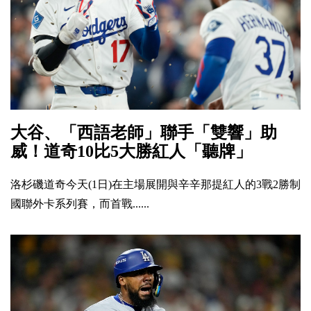
大谷、「西語老師」聯手「雙響」助
威！道奇10比5大勝紅人「聽牌」
洛杉磯道奇今天(1日)在主場展開與辛辛那提紅人的3戰2勝制
國聯外卡系列賽，而首戰......