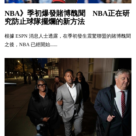
NBA》季初爆發賭博醜聞 NBA正在研
究防止球隊擺爛的新方法
根據 ESPN 消息人士透露，在季初發生震驚聯盟的賭博醜聞
之後，NBA 已經開始......