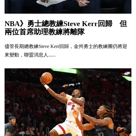
NBA》勇士總教練Steve Kerr回歸 但
兩位首席助理教練將離隊
儘管長期總教練Steve Kerr回歸，金州勇士的教練團仍將迎
來變動，聯盟消息人......