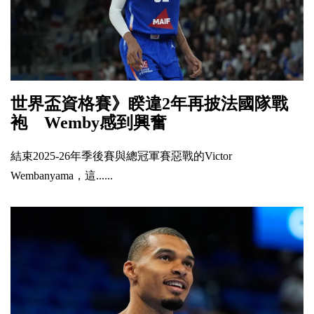
世界盃資格賽》睽違2年再披法國隊戰
袍 Wemby感到興奮
結束2025-26年季後賽與總冠軍賽惡戰的Victor
Wembanyama，這......