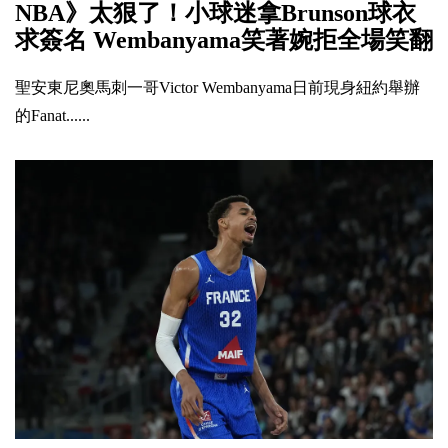
NBA》太狠了！小球迷拿Brunson球衣
求簽名 Wembanyama笑著婉拒全場笑翻
聖安東尼奧馬刺一哥Victor Wembanyama日前現身紐約舉辦
的Fanat......