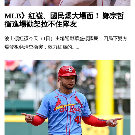
MLB》紅襪、國民爆大場面！ 鄭宗哲
衝進場勸架拉不住隊友
波士頓紅襪今天（1日）主場迎戰華盛頓國民，四局下雙方
爆發板凳清空衝突，效力紅襪的......