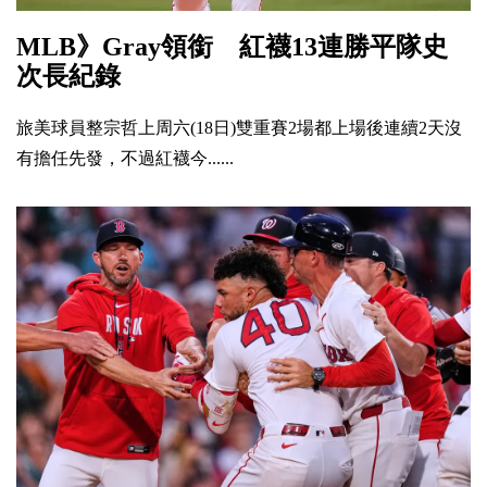
MLB》Gray領銜 紅襪13連勝平隊史
次長紀錄
旅美球員整宗哲上周六(18日)雙重賽2場都上場後連續2天沒
有擔任先發，不過紅襪今......