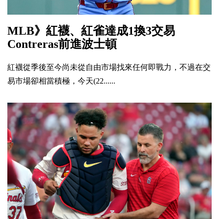
MLB》紅襪、紅雀達成1換3交易
Contreras前進波士頓
紅襪從季後至今尚未從自由市場找來任何即戰力，不過在交
易市場卻相當積極，今天(22......