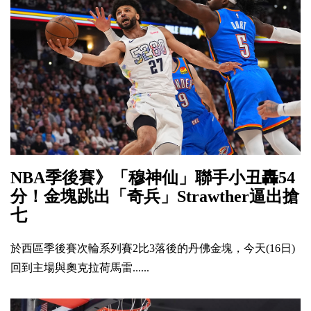
NBA季後賽》「穆神仙」聯手小丑轟54
分！金塊跳出「奇兵」Strawther逼出搶
七
於西區季後賽次輪系列賽2比3落後的丹佛金塊，今天(16日)
回到主場與奧克拉荷馬雷......