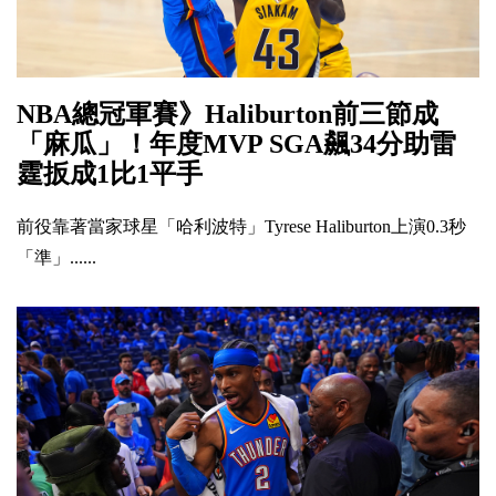
NBA總冠軍賽》Haliburton前三節成
「麻瓜」！年度MVP SGA飆34分助雷
霆扳成1比1平手
前役靠著當家球星「哈利波特」Tyrese Haliburton上演0.3秒
「準」......