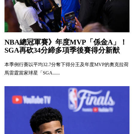
NBA總冠軍賽》年度MVP「係金A」！
SGA再砍34分締多項季後賽得分新猷
本季例行賽以平均32.7分奪下得分王及年度MVP的奧克拉荷
馬雷霆當家球星「SGA......