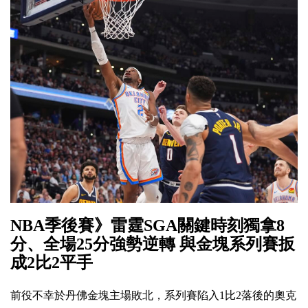
NBA季後賽》雷霆SGA關鍵時刻獨拿8
分、全場25分強勢逆轉 與金塊系列賽扳
成2比2平手
前役不幸於丹佛金塊主場敗北，系列賽陷入1比2落後的奧克