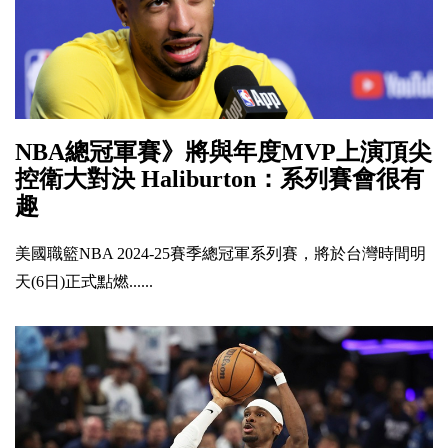
NBA總冠軍賽》將與年度MVP上演頂尖
控衛大對決 Haliburton：系列賽會很有
趣
美國職籃NBA 2024-25賽季總冠軍系列賽，將於台灣時間明
天(6日)正式點燃......