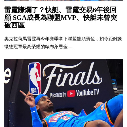
雷霆賺爛了？快艇、雷霆交易6年後回
顧 SGA成長為聯盟MVP、快艇未曾突
破西區
奧克拉荷馬雷霆再今年賽季拿下聯盟龍頭寶位，如今距離象
徵總冠軍最高榮耀的歐布萊恩金......