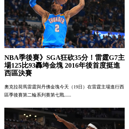
NBA季後賽》SGA狂砍35分！雷霆G7主
場125比93轟垮金塊 2016年後首度挺進
西區決賽
奧克拉荷馬雷霆與丹佛金塊今天（19日）在雷霆主場進行西
區季後賽第二輪系列賽第七戰......