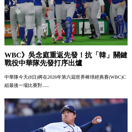
WBC》吳念庭重返先發！抗「韓」關鍵
戰役中華隊先發打序出爐
中華隊今天(8日)將在2026年第六屆世界棒球經典賽(WBC)C
組最後一場比賽對......