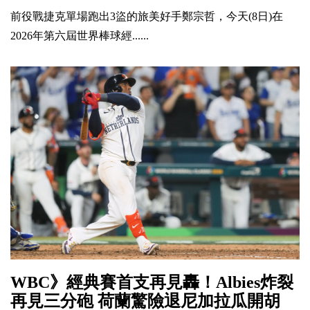
前役戰捷克單場跑出3盜的旅美好手鄭宗哲，今天(8日)在
2026年第六屆世界棒球經......
WBC》經典賽首支再見轟！Albies炸裂
再見三分砲 荷蘭驚險退尼加拉瓜開胡