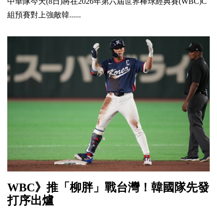
中華隊今天(8日)將在2026年第六屆世界棒球經典賽(WBC)C
組預賽對上強敵韓......
WBC》推「柳胖」戰台灣！韓國隊先發
打序出爐