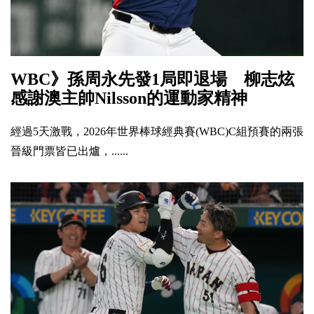
WBC》孫周永先發1局即退場 柳志炫
感謝澳主帥Nilsson的運動家精神
經過5天激戰，2026年世界棒球經典賽(WBC)C組預賽的兩張
晉級門票皆已出爐，......