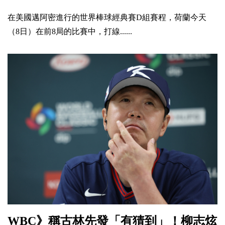
在美國邁阿密進行的世界棒球經典賽D組賽程，荷蘭今天
（8日）在前8局的比賽中，打線......
WBC》稱古林先發「有猜到」！柳志炫