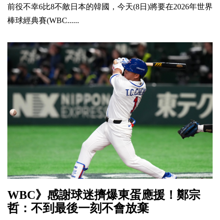
前役不幸6比8不敵日本的韓國，今天(8日)將要在2026年世界
棒球經典賽(WBC......
WBC》感謝球迷擠爆東蛋應援！鄭宗
哲：不到最後一刻不會放棄