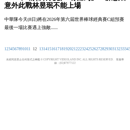
意外此戰林昱珉不能上場
中華隊今天(8日)將在2026年第六屆世界棒球經典賽C組預賽
最後一場比賽遇上強敵......
1
2
3
4
5
6
7
8
9
10
11
12
13
14
15
16
17
18
19
20
21
22
23
24
25
26
27
28
29
30
31
32
33
34
未經同意禁止任何形式之轉載 © COPYRIGHT VIDEOLAND INC. ALL RIGHTS RESERVED. 客服專
線：(02)87977122