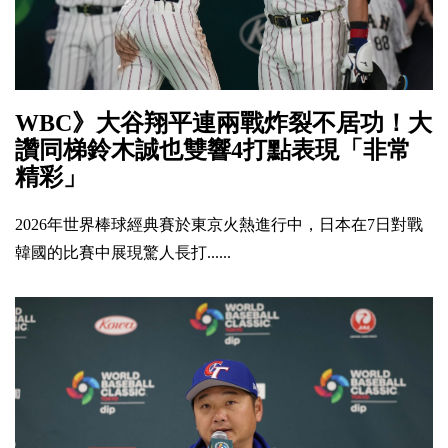
WBC》大谷翔平連兩戰炸裂不居功！大
讚同梯鈴木誠也雙響4打點表現「非常
精彩」
2026年世界棒球經典賽於東京火熱進行中，日本在7日對戰
韓國的比賽中展現驚人長打......