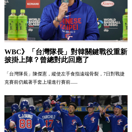
WBC》「台灣隊長」對韓關鍵戰役重新
披掛上陣？曾總對此回應了
「台灣隊長」陳傑憲，縱使左手食指遠端骨裂，7日對戰捷
克賽前仍戴著手套上場進行賽前......