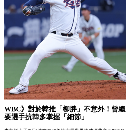
WBC》對於韓推「柳胖」不意外！曾總
要選手抗韓多掌握「細節」