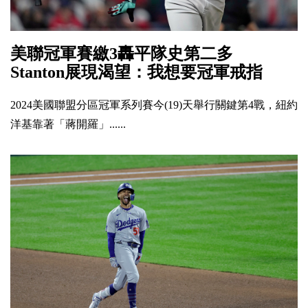
美聯冠軍賽繳3轟平隊史第二多
Stanton展現渴望：我想要冠軍戒指
2024美國聯盟分區冠軍系列賽今(19)天舉行關鍵第4戰，紐約
洋基靠著「蔣開羅」......