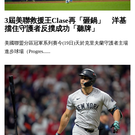
3屆美聯救援王Clase再「砸鍋」 洋基
擋住守護者反撲成功「聽牌」
美國聯盟分區冠軍系列賽今(19日)天於克里夫蘭守護者主場
進步球場（Progres......