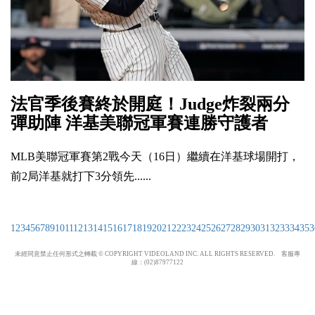
法官季後賽終於開庭！Judge炸裂兩分
彈助陣 洋基美聯冠軍賽連勝守護者
MLB美聯冠軍賽第2戰今天（16日）繼續在洋基球場開打，
前2局洋基就打下3分領先......
1
2
3
4
5
6
7
8
9
10
11
12
13
14
15
16
17
18
19
20
21
22
23
24
25
26
27
28
29
30
31
32
33
34
35
3
未經同意禁止任何形式之轉載 © COPYRIGHT VIDEOLAND INC. ALL RIGHTS RESERVED. 客服專
線：(02)87977122