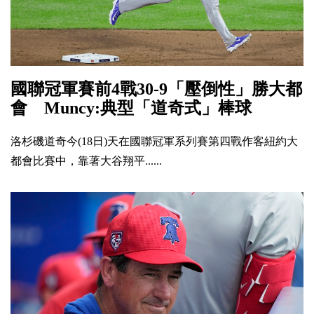
國聯冠軍賽前4戰30-9「壓倒性」勝大都
會 Muncy:典型「道奇式」棒球
洛杉磯道奇今(18日)天在國聯冠軍系列賽第四戰作客紐約大
都會比賽中，靠著大谷翔平......