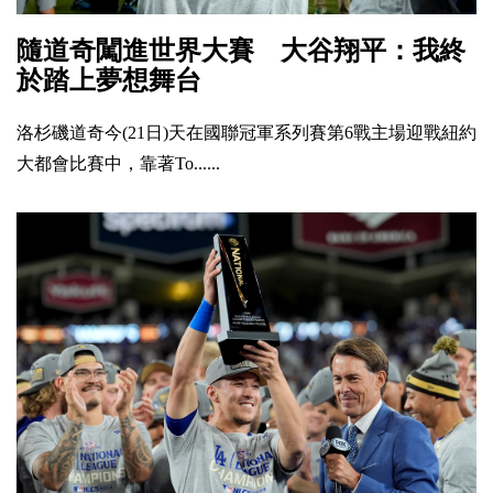
隨道奇闖進世界大賽 大谷翔平：我終
於踏上夢想舞台
洛杉磯道奇今(21日)天在國聯冠軍系列賽第6戰主場迎戰紐約
大都會比賽中，靠著To......