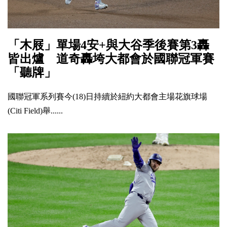
「木屐」單場4安+與大谷季後賽第3轟
皆出爐 道奇轟垮大都會於國聯冠軍賽
「聽牌」
國聯冠軍系列賽今(18)日持續於紐約大都會主場花旗球場
(Citi Field)舉......