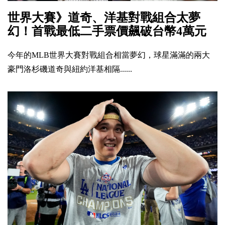
世界大賽》道奇、洋基對戰組合太夢
幻！首戰最低二手票價飆破台幣4萬元
今年的MLB世界大賽對戰組合相當夢幻，球星滿滿的兩大
豪門洛杉磯道奇與紐約洋基相隔......