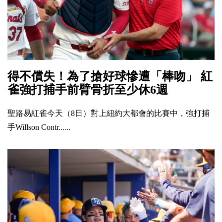
得不償失！為了搶好球慘遭「棒吻」 紅
雀強打捕手前臂骨折至少休6週
聖路易紅雀今天（8日）對上紐約大都會的比賽中，強打捕
手Willson Contr......