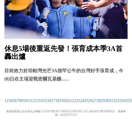
休息5場後重返先發！張育成本季3A首
轟出爐
目前效力於坦帕灣光芒3A德罕公牛的台灣好手張育成，今
(8)日在主場迎戰密爾瓦基釀......
1
2
3
4
5
6
7
8
9
10
11
12
13
14
15
16
17
18
19
20
21
22
23
24
25
26
27
28
29
30
31
32
33
34
35
3
未經同意禁止任何形式之轉載 © COPYRIGHT VIDEOLAND INC. ALL RIGHTS RESERVED. 客服專
線：(02)87977122