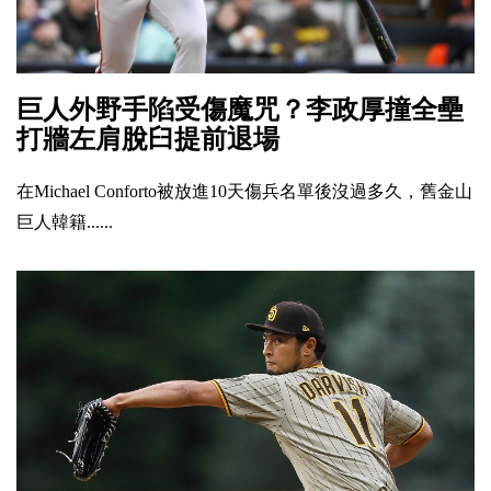
巨人外野手陷受傷魔咒？李政厚撞全壘
打牆左肩脫臼提前退場
在Michael Conforto被放進10天傷兵名單後沒過多久，舊金山
巨人韓籍......