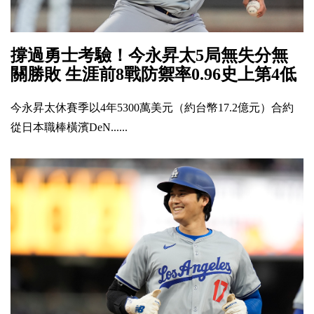
撐過勇士考驗！今永昇太5局無失分無
關勝敗 生涯前8戰防禦率0.96史上第4低
今永昇太休賽季以4年5300萬美元（約台幣17.2億元）合約
從日本職棒橫濱DeN......