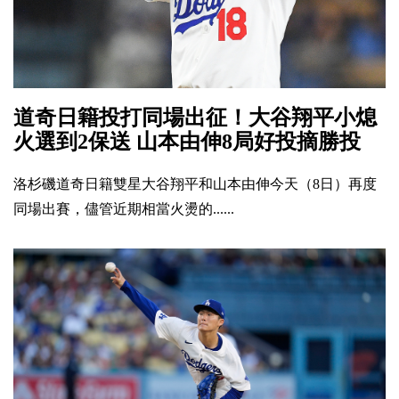
道奇日籍投打同場出征！大谷翔平小熄
火選到2保送 山本由伸8局好投摘勝投
洛杉磯道奇日籍雙星大谷翔平和山本由伸今天（8日）再度
同場出賽，儘管近期相當火燙的......