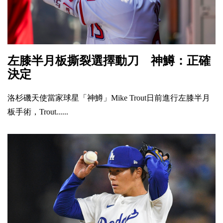
左膝半月板撕裂選擇動刀 神鱒：正確
決定
洛杉磯天使當家球星「神鱒」Mike Trout日前進行左膝半月
板手術，Trout......