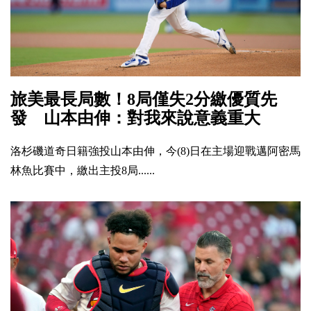
旅美最長局數！8局僅失2分繳優質先
發 山本由伸：對我來說意義重大
洛杉磯道奇日籍強投山本由伸，今(8)日在主場迎戰邁阿密馬
林魚比賽中，繳出主投8局......