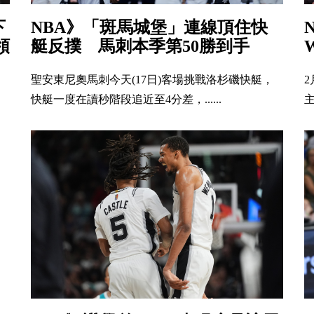
下
NBA》「斑馬城堡」連線頂住快
領
艇反撲 馬刺本季第50勝到手
聖安東尼奧馬刺今天(17日)客場挑戰洛杉磯快艇，
2
快艇一度在讀秒階段追近至4分差，......
主