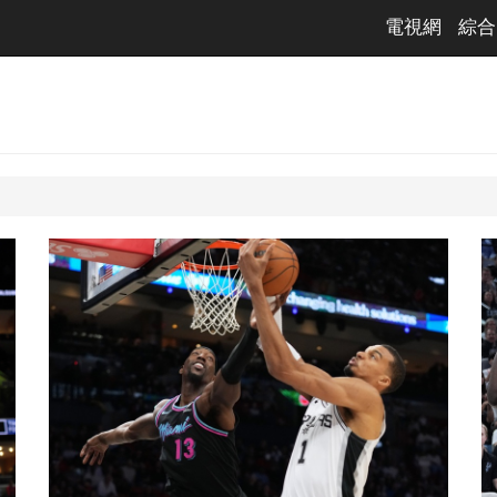
電視網
綜合