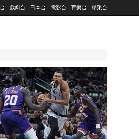
台
戲劇台
日本台
電影台
育樂台
精采台