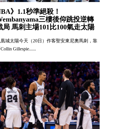
NBA》1.1秒準絕殺！
Wembanyama三樓後仰跳投逆轉
戰局 馬刺主場101比100氣走太陽
鳳凰城太陽今天（20日）作客聖安東尼奧馬刺，靠
ollin Gillespie......