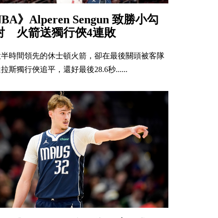
NBA》Alperen Sengun 致勝小勾
射 火箭送獨行俠4連敗
大半時間領先的休士頓火箭，卻在最後關頭被客隊
拉斯獨行俠追平，還好最後28.6秒......