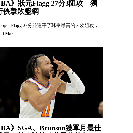
NBA》狀元Flagg 27分3阻攻 獨
行俠擊敗籃網
ooper Flagg 27分並追平了球季最高的 3 次阻攻，
ji Mar......
NBA》SGA、Brunson獲單月最佳