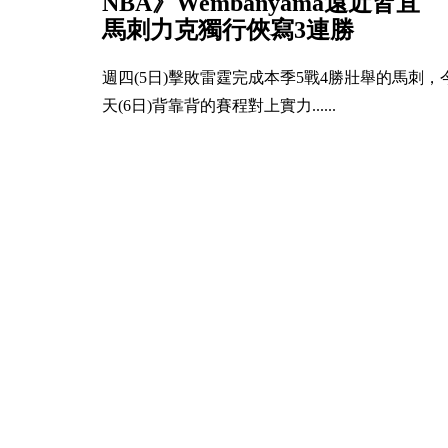
NBA》Wembanyama遠近皆宜
馬刺力克獨行俠寫3連勝
週四(5日)擊敗雷霆完成本季5戰4勝壯舉的馬刺，
天(6日)背靠背的賽程對上實力......