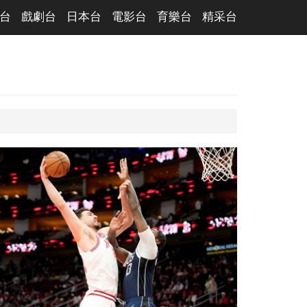
台
戲劇台
日本台
電影台
育樂台
精采台