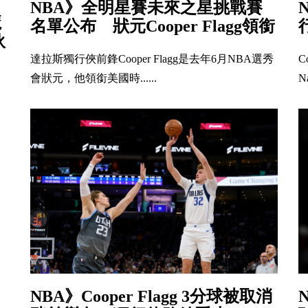
NBA》全明星賽未來之星挑戰賽
魔
名單公布 狀元Cooper Flagg領銜
伙
達拉斯獨行俠前鋒Cooper Flagg是去年6月NBA選秀
C
會狀元，他領銜美國時......
Na
NBA》Cooper Flagg 3分球被取消