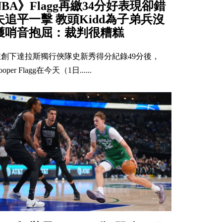
NBA》Flagg再繳34分好表現卻錯
失追平一擊 教頭Kidd為子弟兵沒
獲哨音抱屈：裁判很糟糕
在創下達拉斯獨行俠隊史新秀得分紀錄49分後，
ooper Flagg在今天（1日......