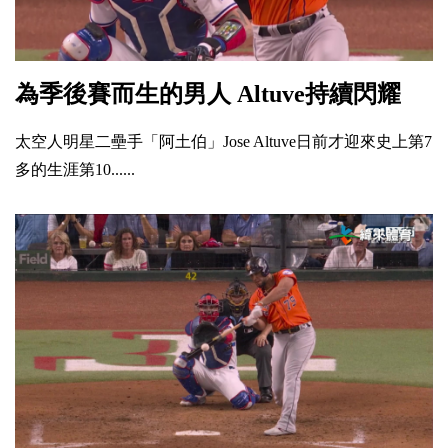
為季後賽而生的男人 Altuve持續閃耀
太空人明星二壘手「阿土伯」Jose Altuve日前才迎來史上第7
多的生涯第10......