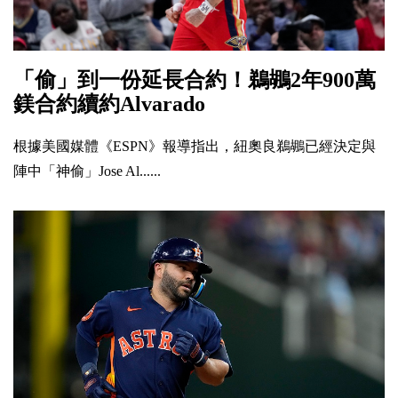
「偷」到一份延長合約！鵜鶘2年900萬
鎂合約續約Alvarado
根據美國媒體《ESPN》報導指出，紐奧良鵜鶘已經決定與
陣中「神偷」Jose Al......