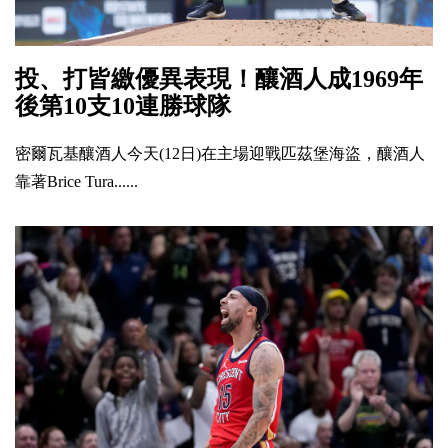
投、打皆繳優異表現！釀酒人成1969年
後第10支10連勝球隊
密爾瓦基釀酒人今天(12日)在主場迎戰匹茲堡海盜，釀酒人
靠著Brice Tura......