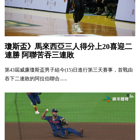
瓊斯盃》馬來西亞三人得分上20喜迎二
連勝 阿聯苦吞三連敗
第43屆威廉瓊斯盃男子組今(15)日進行第三天賽事，首戰由
吞下二連敗的阿拉伯聯合......