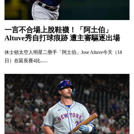
一言不合場上脫鞋襪！「阿土伯」
Altuve秀自打球痕跡 遭主審驅逐出場
休士頓太空人明星二壘手「阿土伯」Jose Altuve今天（18
日）在延長賽4比......