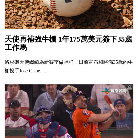
天使再補強牛棚 1年175萬美元簽下35歲
工作馬
洛杉磯天使繼續為新賽季做補強，日前宣布和將滿35歲的牛
棚投手Jose Cisne......