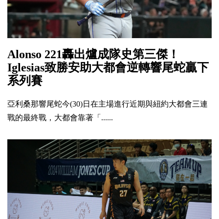
Alonso 221轟出爐成隊史第三傑！
Iglesias致勝安助大都會逆轉響尾蛇贏下
系列賽
亞利桑那響尾蛇今(30)日在主場進行近期與紐約大都會三連
戰的最終戰，大都會靠著「......