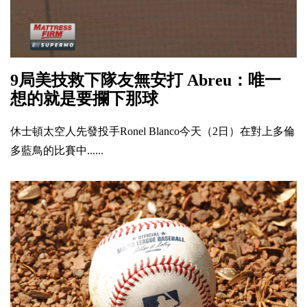
9局美技救下隊友無安打 Abreu：唯一
想的就是要攔下那球
休士頓太空人先發投手Ronel Blanco今天（2日）在對上多倫
多藍鳥的比賽中......