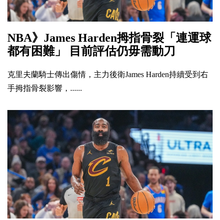
NBA》James Harden拇指骨裂「連運球
都有困難」 目前評估仍毋需動刀
克里夫蘭騎士傳出傷情，主力後衛James Harden持續受到右
手拇指骨裂影響，......