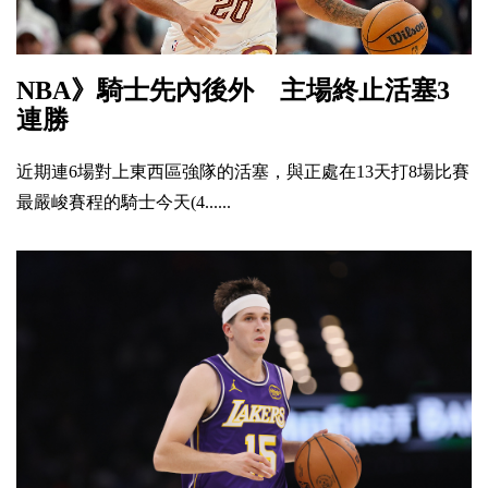
NBA》騎士先內後外 主場終止活塞3
連勝
近期連6場對上東西區強隊的活塞，與正處在13天打8場比賽
最嚴峻賽程的騎士今天(4......