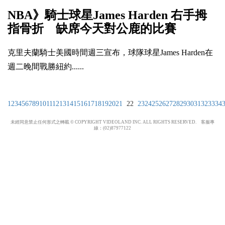
NBA》騎士球星James Harden 右手拇
指骨折 缺席今天對公鹿的比賽
克里夫蘭騎士美國時間週三宣布，球隊球星James Harden在
週二晚間戰勝紐約......
1
2
3
4
5
6
7
8
9
10
11
12
13
14
15
16
17
18
19
20
21
22
23
24
25
26
27
28
29
30
31
32
33
34
未經同意禁止任何形式之轉載 © COPYRIGHT VIDEOLAND INC. ALL RIGHTS RESERVED. 客服專
線：(02)87977122