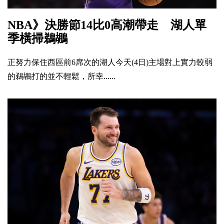
NBA》決勝節14比0高潮帶走 湖人單
季橫掃鵜鶘
正努力保住西區前6席次的湖人今天(4日)主場對上實力較弱
的鵜鶘打的並不輕鬆，所幸......