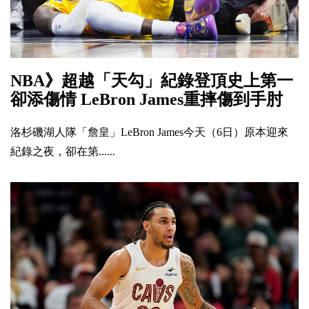
NBA》超越「天勾」紀錄登頂史上第一
卻添傷情 LeBron James重摔傷到手肘
洛杉磯湖人隊「詹皇」LeBron James今天（6日）原本迎來
紀錄之夜，卻在第......