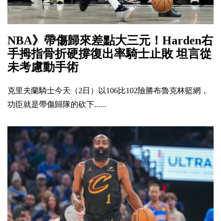
NBA》帶傷歸來差點大三元！Harden右
手拇指骨折硬撐復出率騎士止敗 坦言從
未考慮動手術
克里夫蘭騎士今天（2日）以106比102險勝布魯克林籃網，
功臣就是帶傷歸隊的砍下......