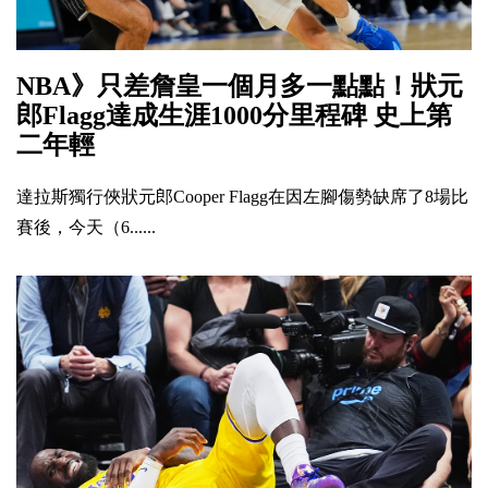
NBA》只差詹皇一個月多一點點！狀元
郎Flagg達成生涯1000分里程碑 史上第
二年輕
達拉斯獨行俠狀元郎Cooper Flagg在因左腳傷勢缺席了8場比
賽後，今天（6......