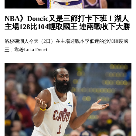
NBA》Doncic又是三節打卡下班！湖人
主場128比104輕取國王 連兩戰收下大勝
洛杉磯湖人今天（2日）在主場迎戰本季低迷的沙加緬度國
王，靠著Luka Donci......