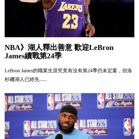
NBA》湖人釋出善意 歡迎LeBron
James續戰第24季
LeBron James的職業生涯究竟有沒有第24季仍未定案，但洛
杉磯湖人已經先......