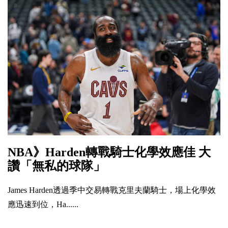
NBA》Harden轉戰騎士化學效應佳 大
讚「無私的球隊」
James Harden透過季中交易轉戰克里夫蘭騎士，場上化學效
應迅速到位，Ha......