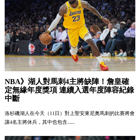
NBA》湖人對馬刺4主將缺陣！詹皇確
定無緣年度獎項 連續入選年度陣容紀錄
中斷
洛杉磯湖人在今天（11日）對上聖安東尼奧馬刺的比賽將會
讓4名主將休兵，其中也包含......