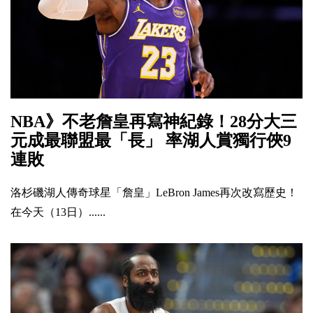
NBA》不老詹皇再寫神紀錄！28分大三
元成最聯盟最「長」 率湖人賞獨行俠9
連敗
洛杉磯湖人傳奇球星「詹皇」LeBron James再次改寫歷史！
在今天（13日）......