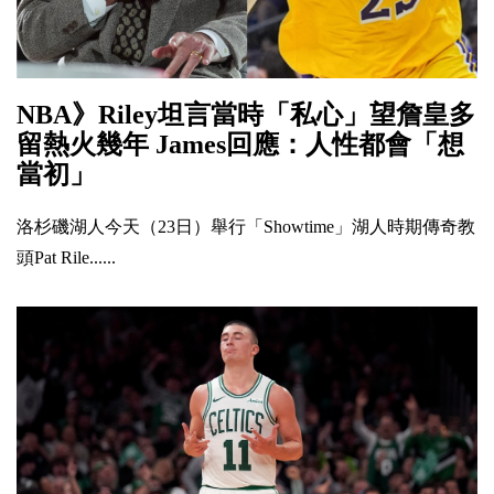
NBA》Riley坦言當時「私心」望詹皇多
留熱火幾年 James回應：人性都會「想
當初」
洛杉磯湖人今天（23日）舉行「Showtime」湖人時期傳奇教
頭Pat Rile......