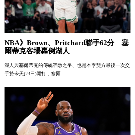
NBA》Brown、Pritchard聯手62分 塞
爾蒂克客場轟倒湖人
湖人與塞爾蒂克的傳統宿敵之爭、也是本季雙方最後一次交
手於今天(23日)開打，塞爾......