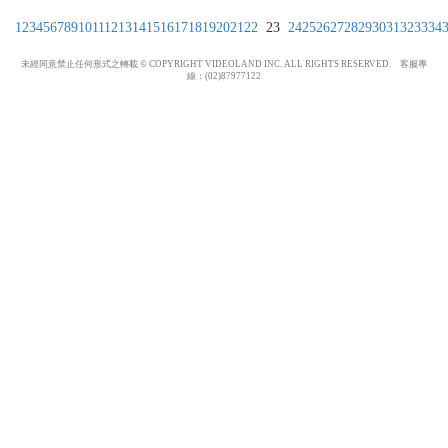
1
2
3
4
5
6
7
8
9
10
11
12
13
14
15
16
17
18
19
20
21
22
23
24
25
26
27
28
29
30
31
32
33
34
未經同意禁止任何形式之轉載 © COPYRIGHT VIDEOLAND INC. ALL RIGHTS RESERVED. 客服專
線：(02)87977122