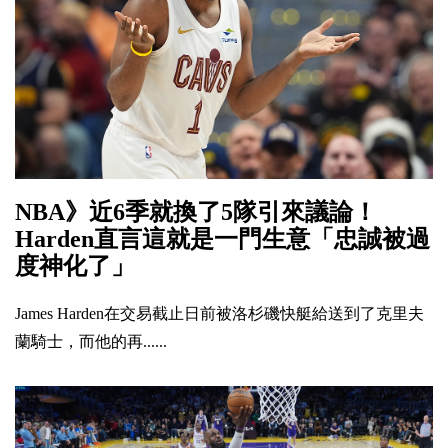
NBA》近6季就換了5隊引來議論！
Harden直言這就是一門生意「忠誠被過
度神化了」
James Harden在交易截止日前被洛杉磯快艇給送到了克里夫
蘭騎士，而他的再......