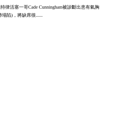
特律活塞一哥Cade Cunningham被診斷出患有氣胸
肺塌陷)，將缺席很......