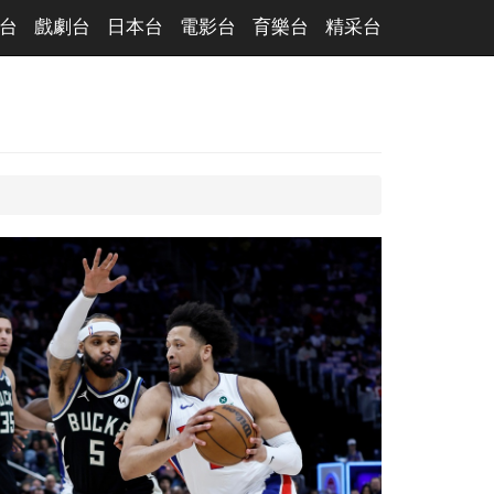
台
戲劇台
日本台
電影台
育樂台
精采台