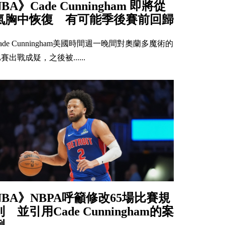
NBA》Cade Cunningham 即將從
氣胸中恢復 有可能季後賽前回歸
ade Cunningham美國時間週一晚間對奧蘭多魔術的
賽出戰成疑，之後被......
NBA》NBPA呼籲修改65場比賽規
則 並引用Cade Cunningham的案
例