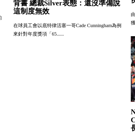
背書 總裁Silver表態：還沒準備說
這制度無效
的
獲
在球員工會以底特律活塞一哥Cade Cunningham為例
來針對年度獎項「65......