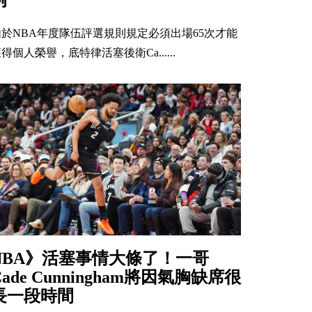
由於NBA年度隊伍評選規則規定必須出場65次才能
得個人榮譽，底特律活塞後衛Ca......
NBA》活塞事情大條了！一哥
Cade Cunningham將因氣胸缺席很
長一段時間