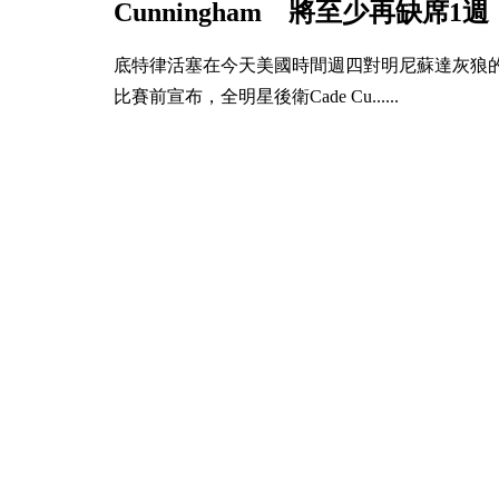
Cunningham 將至少再缺席1週
底特律活塞在今天美國時間週四對明尼蘇達灰狼
比賽前宣布，全明星後衛Cade Cu......