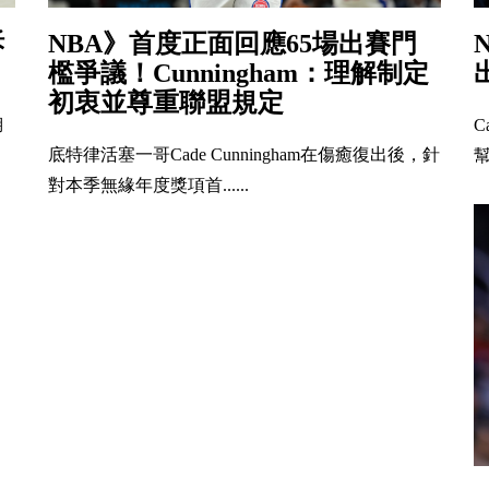
訴
NBA》首度正面回應65場出賽門
檻爭議！Cunningham：理解制定
初衷並尊重聯盟規定
湖
C
底特律活塞一哥Cade Cunningham在傷癒復出後，針
幫
對本季無緣年度獎項首......