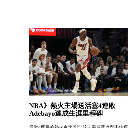
NBA》熱火主場送活塞4連敗
Adebayo達成生涯里程碑
最近4連勝的熱火今天(9日)於主場迎戰近況不佳連