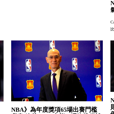
C
比
NBA》為年度獎項65場出賽門檻