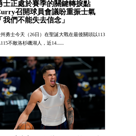
勇士正處於賽季的關鍵轉捩點
Curry召開球員會議盼重振士氣
「我們不能失去信念」
金州勇士今天（26日）在聖誕大戰在最後關頭以113
115不敵洛杉磯湖人，近14......