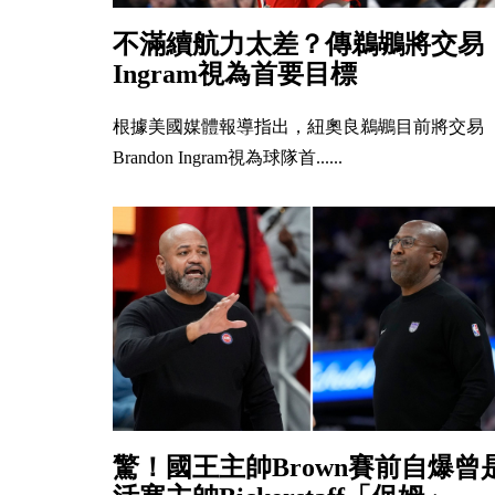
不滿續航力太差？傳鵜鶘將交易
Ingram視為首要目標
根據美國媒體報導指出，紐奧良鵜鶘目前將交易
Brandon Ingram視為球隊首......
驚！國王主帥Brown賽前自爆曾