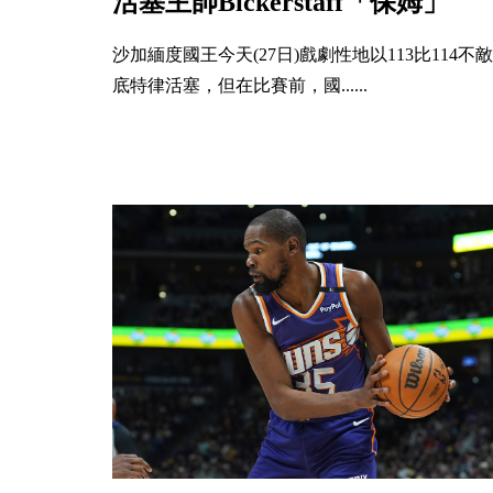
活塞主帥Bickerstaff「保姆」
沙加緬度國王今天(27日)戲劇性地以113比114不敵
底特律活塞，但在比賽前，國......