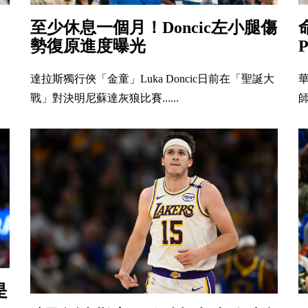
至少休息一個月！Doncic左小腿傷
勢復原進度曝光
達拉斯獨行俠「金童」Luka Doncic日前在「聖誕大
戰」對決明尼蘇達灰狼比賽......
師
是