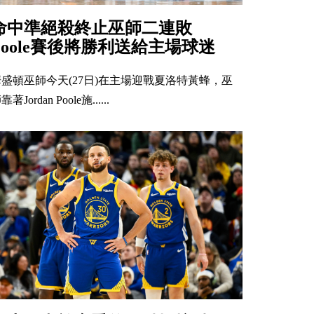
命中準絕殺終止巫師二連敗
Poole賽後將勝利送給主場球迷
華盛頓巫師今天(27日)在主場迎戰夏洛特黃蜂，巫
靠著Jordan Poole施......