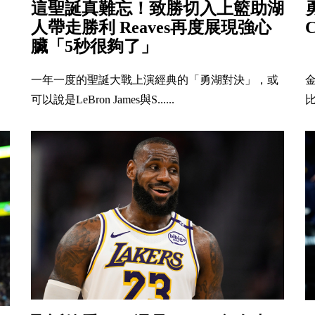
這聖誕真難忘！致勝切入上籃助湖
人帶走勝利 Reaves再度展現強心
臟「5秒很夠了」
一年一度的聖誕大戰上演經典的「勇湖對決」，或
可以說是LeBron James與S......
比