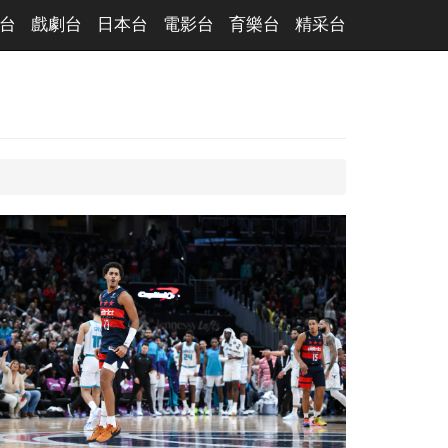
台
戲劇台
日本台
電影台
育樂台
精采台