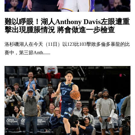
難以睜眼！湖人Anthony Davis左眼遭重
擊出現腫脹情況 將會做進一步檢查
洛杉磯湖人在今天（11日）以123比103擊敗多倫多暴龍的比
賽中，第三節Anth......