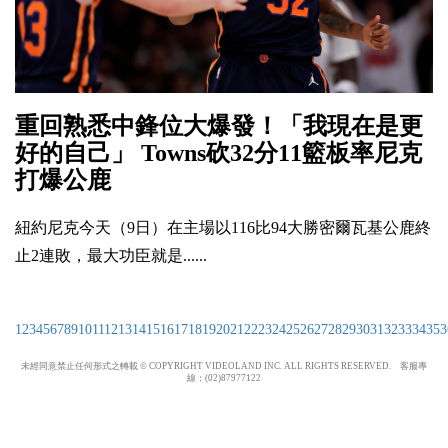
重回熟悉中鋒位大爆發！「我現在是更
好的自己」 Towns砍32分11籃板率尼克
打爆公鹿
紐約尼克今天（9日）在主場以116比94大勝密爾瓦基公鹿終
止2連敗，最大功臣就是......
1
2
3
4
5
6
7
8
9
10
11
12
13
14
15
16
17
18
19
20
21
22
23
24
25
26
27
28
29
30
31
32
33
34
35
3
未經同意禁止任何形式之轉載 © COPYRIGHT VIDEOLAND INC. ALL RIGHTS RESERVED. 客服專
線：(02)87977122