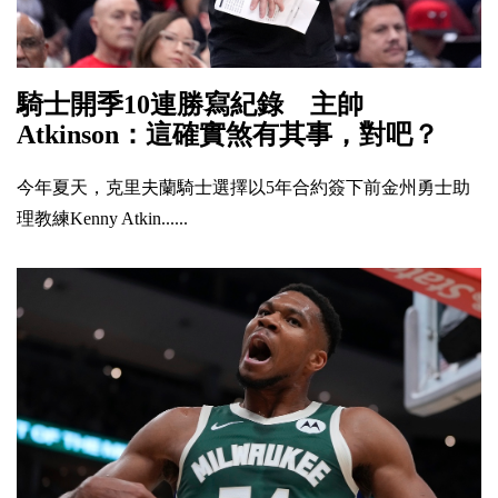
騎士開季10連勝寫紀錄 主帥
Atkinson：這確實煞有其事，對吧？
今年夏天，克里夫蘭騎士選擇以5年合約簽下前金州勇士助
理教練Kenny Atkin......