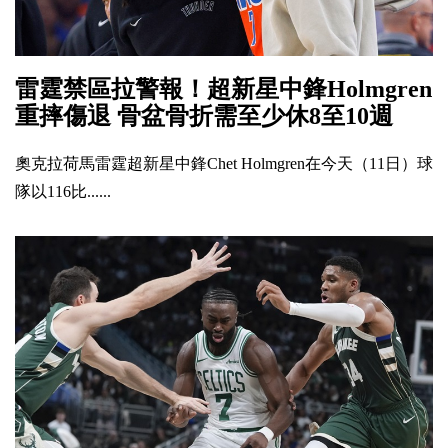
雷霆禁區拉警報！超新星中鋒Holmgren
重摔傷退 骨盆骨折需至少休8至10週
奧克拉荷馬雷霆超新星中鋒Chet Holmgren在今天（11日）球
隊以116比......