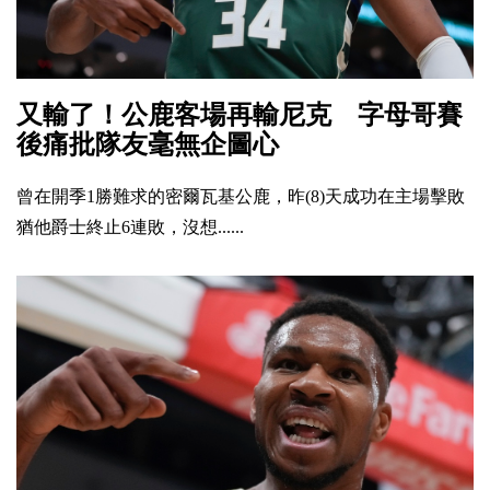
又輸了！公鹿客場再輸尼克 字母哥賽
後痛批隊友毫無企圖心
曾在開季1勝難求的密爾瓦基公鹿，昨(8)天成功在主場擊敗
猶他爵士終止6連敗，沒想......