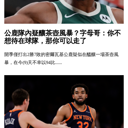
公鹿隊內疑釀茶壺風暴？字母哥：你不
想待在球隊，那你可以走了
開季僅打出2勝7敗的密爾瓦基公鹿疑似在醞釀一場茶壺風
暴，在今(9)天不幸以94比......