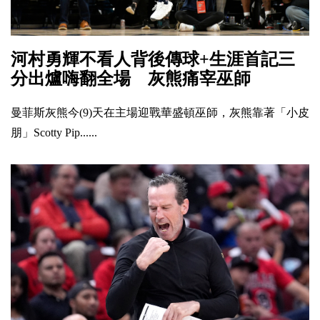
河村勇輝不看人背後傳球+生涯首記三
分出爐嗨翻全場 灰熊痛宰巫師
曼菲斯灰熊今(9)天在主場迎戰華盛頓巫師，灰熊靠著「小皮
朋」Scotty Pip......