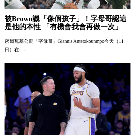
被Brown譏「像個孩子」！字母哥認這
是他的本性 「有機會我會再做一次」
密爾瓦基公鹿「字母哥」Giannis Antetokounmpo今天（11
日）在......