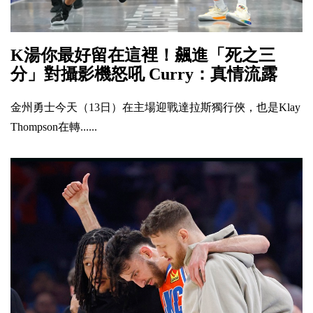
K湯你最好留在這裡！飆進「死之三
分」對攝影機怒吼 Curry：真情流露
金州勇士今天（13日）在主場迎戰達拉斯獨行俠，也是Klay
Thompson在轉......