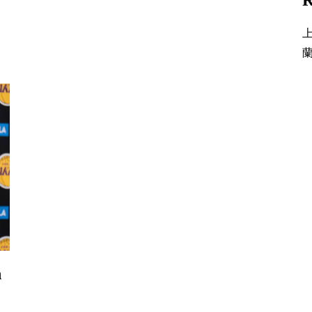
上
蘭
n