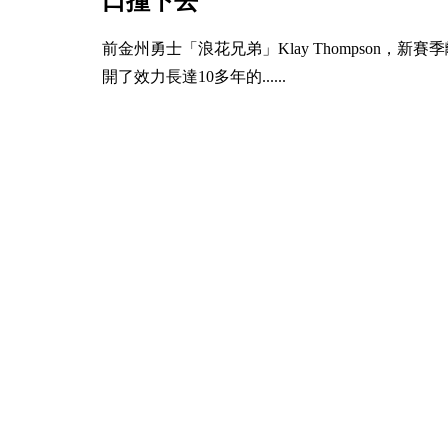
口撞下去
前金州勇士「浪花兄弟」Klay Thompson，新賽
開了效力長達10多年的......