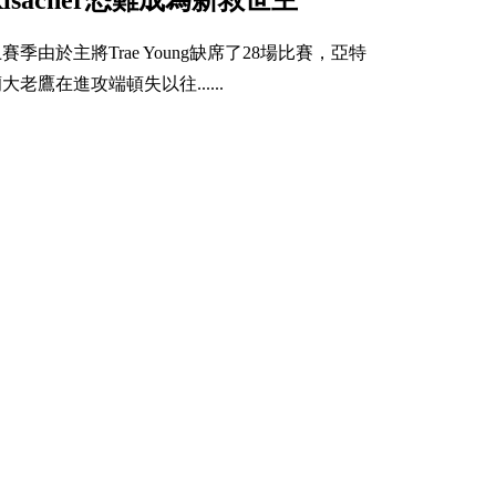
賽季由於主將Trae Young缺席了28場比賽，亞特
大老鷹在進攻端頓失以往......