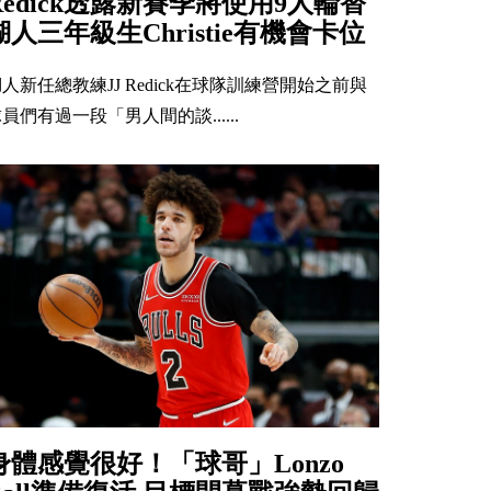
Redick透露新賽季將使用9人輪替
湖人三年級生Christie有機會卡位
人新任總教練JJ Redick在球隊訓練營開始之前與
員們有過一段「男人間的談......
身體感覺很好！「球哥」Lonzo