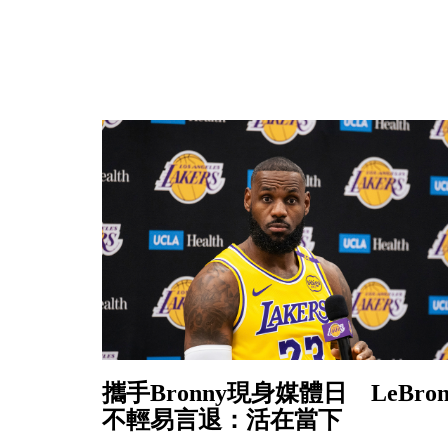
攜手Bronny現身媒體日 LeBro
不輕易言退：活在當下