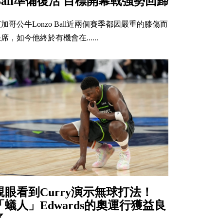
Ball準備復活 目標開幕戰強勢回歸
加哥公牛Lonzo Ball近兩個賽季都因嚴重的膝傷而
席，如今他終於有機會在......
親眼看到Curry演示無球打法！
「蟻人」Edwards的奧運行獲益良