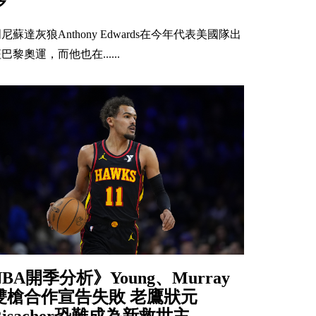
多
尼蘇達灰狼Anthony Edwards在今年代表美國隊出
巴黎奧運，而他也在......
NBA開季分析》Young、Murray
雙槍合作宣告失敗 老鷹狀元
Risacher恐難成為新救世主