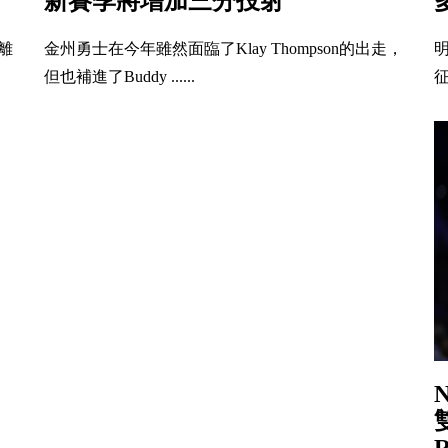
新賽季將增加三分投射
明
季離
金州勇士在今年雖然面臨了Klay Thompson的出走，
征
但也補進了Buddy ......