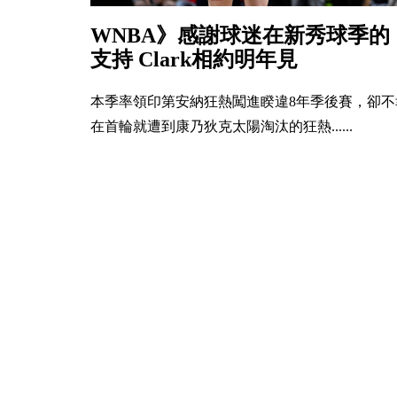
WNBA》感謝球迷在新秀球季的
支持 Clark相約明年見
本季率領印第安納狂熱闖進睽違8年季後賽，卻不
在首輪就遭到康乃狄克太陽淘汰的狂熱......