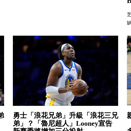
芝
缺
弟
勇士「浪花兄弟」升級「浪花三兄
弟」？「魯尼超人」Looney宣告