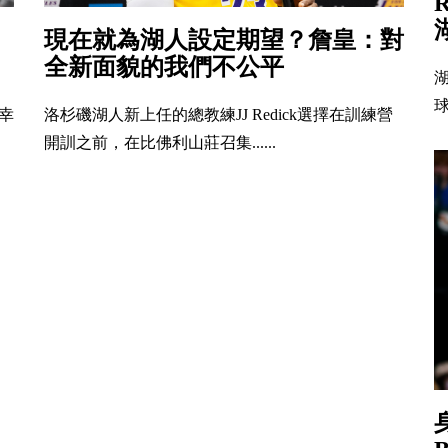
現在就為湖人設定期望？詹皇：對
全新面貌的我們不公平
湖
球
幸
洛杉磯湖人新上任的總教練JJ Redick選擇在訓練營
開訓之前，在比佛利山莊召集......