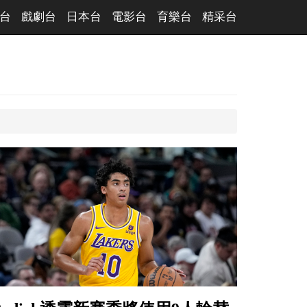
台
戲劇台
日本台
電影台
育樂台
精采台