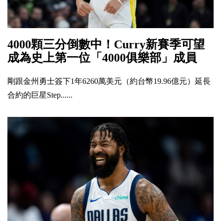
4000顆三分倒數中！Curry新賽季可望
成為史上第一位「4000俱樂部」成員
剛跟金州勇士簽下1年6260萬美元（約台幣19.96億元）延長
合約的巨星Step......