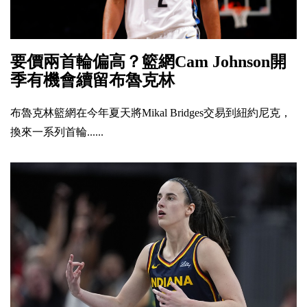
要價兩首輪偏高？籃網Cam Johnson開
季有機會續留布魯克林
布魯克林籃網在今年夏天將Mikal Bridges交易到紐約尼克，
換來一系列首輪......