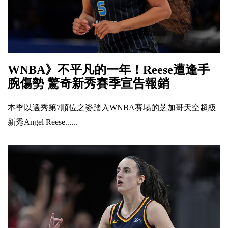
WNBA》不平凡的一年！Reese遭逢手
腕傷勢 驚奇新秀賽季宣告報銷
本季以選秀第7順位之姿踏入WNBA賽場的芝加哥天空超級
新秀Angel Reese......