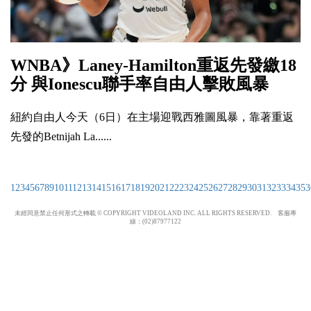
WNBA》Laney-Hamilton重返先發繳18
分 與Ionescu聯手率自由人擊敗風暴
紐約自由人今天（6日）在主場迎戰西雅圖風暴，靠著重返
先發的Betnijah La......
1
2
3
4
5
6
7
8
9
10
11
12
13
14
15
16
17
18
19
20
21
22
23
24
25
26
27
28
29
30
31
32
33
34
35
3
未經同意禁止任何形式之轉載 © COPYRIGHT VIDEOLAND INC. ALL RIGHTS RESERVED. 客服專
線：(02)87977122