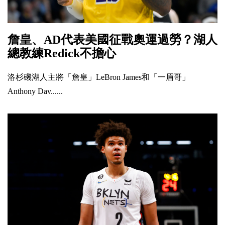
詹皇、AD代表美國征戰奧運過勞？湖人
總教練Redick不擔心
洛杉磯湖人主將「詹皇」LeBron James和「一眉哥」
Anthony Dav......