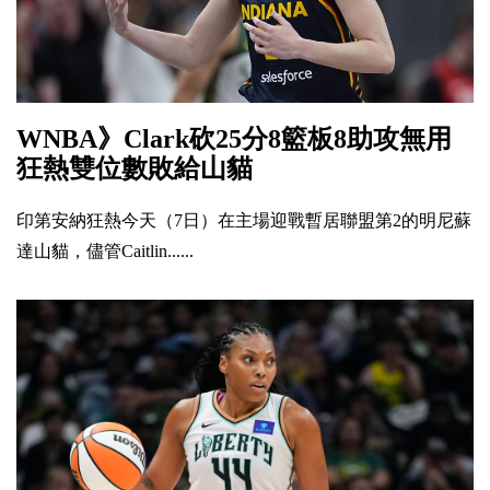
WNBA》Clark砍25分8籃板8助攻無用
狂熱雙位數敗給山貓
印第安納狂熱今天（7日）在主場迎戰暫居聯盟第2的明尼蘇
達山貓，儘管Caitlin......