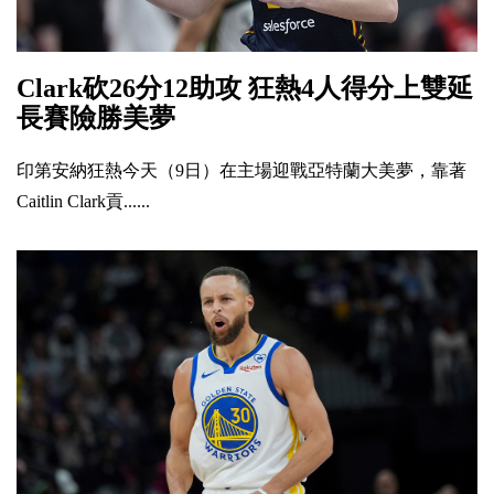
Clark砍26分12助攻 狂熱4人得分上雙延
長賽險勝美夢
印第安納狂熱今天（9日）在主場迎戰亞特蘭大美夢，靠著
Caitlin Clark貢......