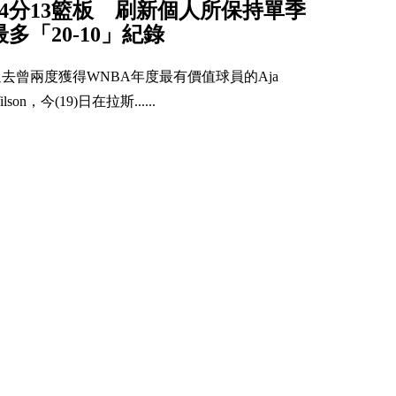
34分13籃板 刷新個人所保持單季
最多「20-10」紀錄
過去曾兩度獲得WNBA年度最有價值球員的Aja
ilson，今(19)日在拉斯......