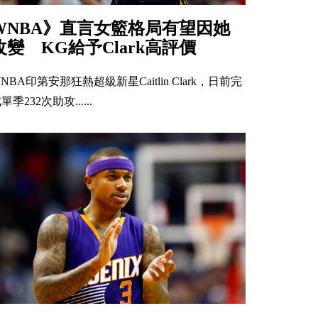
WNBA》直言女籃格局有望因她
改變 KG給予Clark高評價
NBA印第安那狂熱超級新星Caitlin Clark，日前完
單季232次助攻......