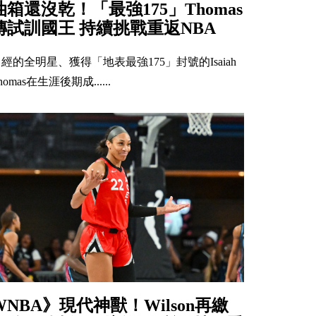
油箱還沒乾！「最強175」Thomas
傳試訓國王 持續挑戰重返NBA
經的全明星、獲得「地表最強175」封號的Isaiah
homas在生涯後期成......
WNBA》現代神獸！Wilson再繳