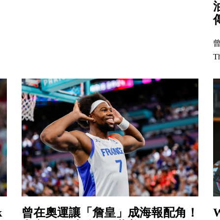
曾
T
k
曾在奧運讓「詹皇」成海報配角！