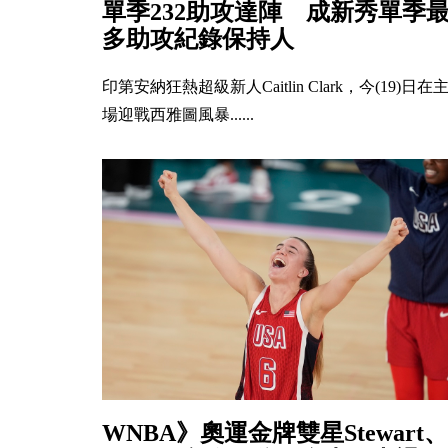
單季232助攻達陣 成新秀單季
多助攻紀錄保持人
印第安納狂熱超級新人Caitlin Clark，今(19)日在
場迎戰西雅圖風暴......
WNBA》奧運金牌雙星Stewart、