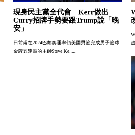
現身民主黨全代會 Kerr做出
Curry招牌手勢要跟Trump說「晚
安」
巴
W
日前甫在2024巴黎奧運率領美國男籃完成男子籃球
成
金牌五連霸的主帥Steve Ke......