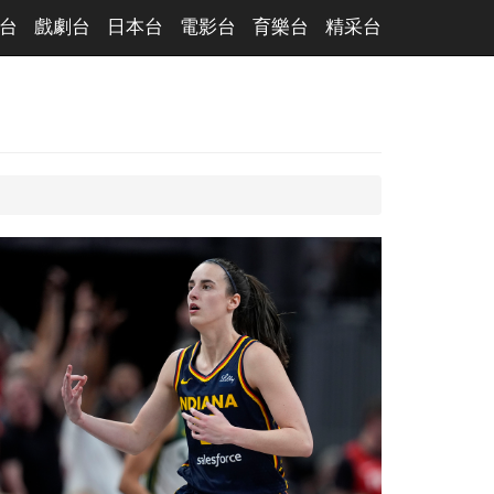
台
戲劇台
日本台
電影台
育樂台
精采台