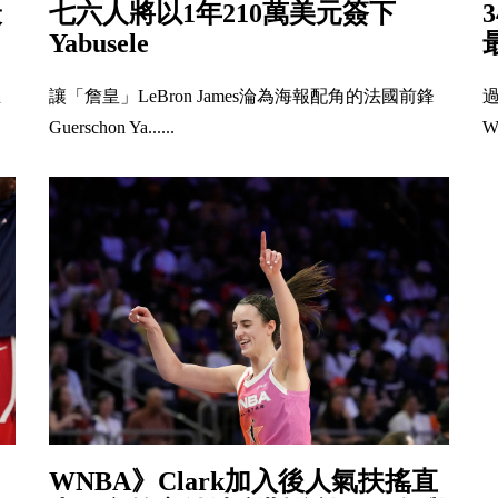
最
七六人將以1年210萬美元簽下
Yabusele
主
讓「詹皇」LeBron James淪為海報配角的法國前鋒
Guerschon Ya......
W
WNBA》Clark加入後人氣扶搖直