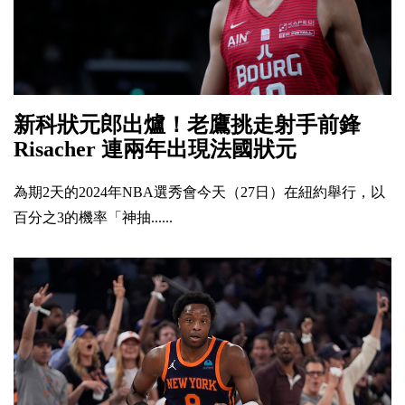
新科狀元郎出爐！老鷹挑走射手前鋒
Risacher 連兩年出現法國狀元
為期2天的2024年NBA選秀會今天（27日）在紐約舉行，以
百分之3的機率「神抽......