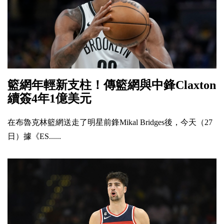
籃網年輕新支柱！傳籃網與中鋒Claxton
續簽4年1億美元
在布魯克林籃網送走了明星前鋒Mikal Bridges後，今天（27
日）據《ES......