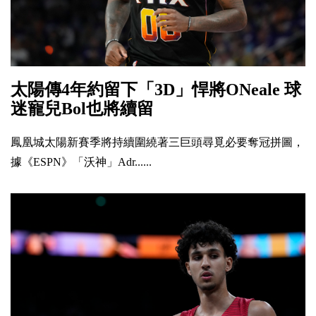
太陽傳4年約留下「3D」悍將ONeale 球
迷寵兒Bol也將續留
鳳凰城太陽新賽季將持續圍繞著三巨頭尋覓必要奪冠拼圖，
據《ESPN》「沃神」Adr......