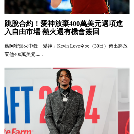
跳脫合約！愛神放棄400萬美元選項進
入自由市場 熱火還有機會簽回
邁阿密熱火中鋒「愛神」Kevin Love今天（30日）傳出將放
棄他400萬美元......