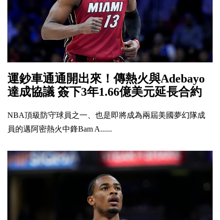
運鈔車通通開出來！傳熱火與Adebayo
達成協議 簽下3年1.66億美元延長合約
NBA頂級防守球員之一、也是即將成為兩屆美國夢幻隊成
員的邁阿密熱火中鋒Bam A......