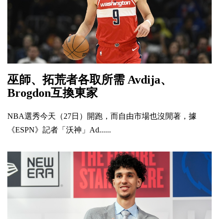
巫師、拓荒者各取所需 Avdija、
Brogdon互換東家
NBA選秀今天（27日）開跑，而自由市場也沒閒著，據
《ESPN》記者「沃神」Ad......