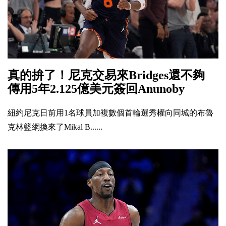
真的拚了！尼克交易來Bridges還不夠
傳用5年2.125億美元簽回Anunoby
紐約尼克日前用1名球員加複數個首輪選秀權向同城的布魯
克林籃網換來了Mikal B......