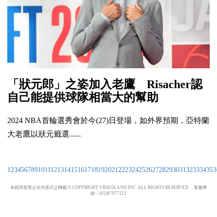
「狀元郎」之姿加入老鷹 Risacher認
自己能提供球隊相當大的幫助
2024 NBA首輪選秀會於今(27)日登場，如外界預期，亞特蘭
大老鷹以狀元籤選......
1
2
3
4
5
6
7
8
9
10
11
12
13
14
15
16
17
18
19
20
21
22
23
24
25
26
27
28
29
30
31
32
33
34
35
3
未經同意禁止任何形式之轉載 © COPYRIGHT VIDEOLAND INC. ALL RIGHTS RESERVED. 客服專
線：(02)87977122