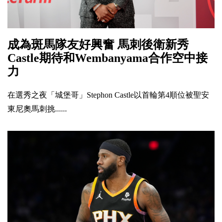
成為斑馬隊友好興奮 馬刺後衛新秀
Castle期待和Wembanyama合作空中接
力
在選秀之夜「城堡哥」Stephon Castle以首輪第4順位被聖安
東尼奧馬刺挑......