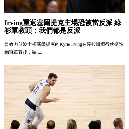
Irving重返塞爾提克主場恐被當反派 綠
衫軍教頭：我們都是反派
曾效力於波士頓塞爾提克的Kyrie Irving在達拉斯獨行俠挺進
總冠軍賽後，確......