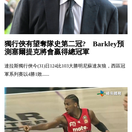
獨行俠有望奪隊史第二冠? Barkley預
測塞爾提克將會贏得總冠軍
達拉斯獨行俠今(31)日124比103大勝明尼蘇達灰狼，西區冠
軍系列賽以4勝1敗......