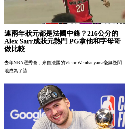
連兩年狀元都是法國中鋒？216公分的
Alex Sarr成狀元熱門 PG拿他和字母哥
做比較
去年NBA選秀會，來自法國的Victor Wembanyama毫無疑問
地成為了該......