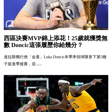
西區決賽MVP錦上添花！25歲就獲獎無
數 Doncic這張履歷你給幾分？
達拉斯獨行俠「金童」Luka Doncic本季率領球隊拿下第5種
子挺進季後賽，並......