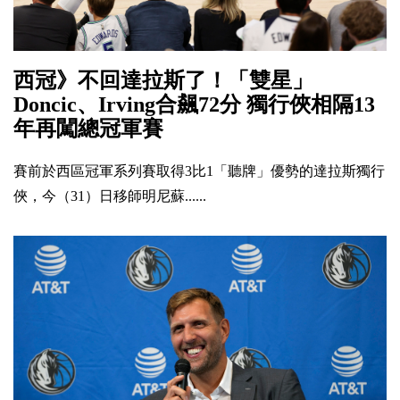
西冠》不回達拉斯了！「雙星」
Doncic、Irving合飆72分 獨行俠相隔13
年再闖總冠軍賽
賽前於西區冠軍系列賽取得3比1「聽牌」優勢的達拉斯獨行
俠，今（31）日移師明尼蘇......