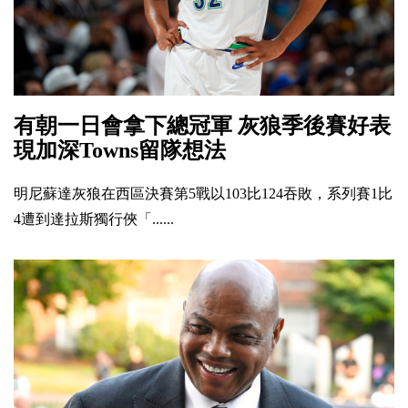
有朝一日會拿下總冠軍 灰狼季後賽好表
現加深Towns留隊想法
明尼蘇達灰狼在西區決賽第5戰以103比124吞敗，系列賽1比
4遭到達拉斯獨行俠「......