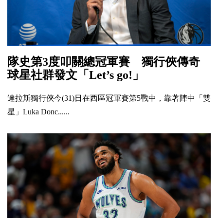
隊史第3度叩關總冠軍賽 獨行俠傳奇
球星社群發文「Let’s go!」
達拉斯獨行俠今(31)日在西區冠軍賽第5戰中，靠著陣中「雙
星」Luka Donc......