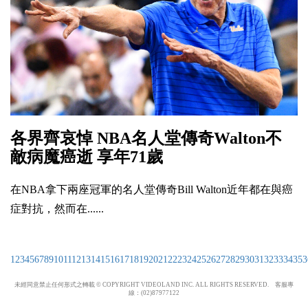
各界齊哀悼 NBA名人堂傳奇Walton不
敵病魔癌逝 享年71歲
在NBA拿下兩座冠軍的名人堂傳奇Bill Walton近年都在與癌
症對抗，然而在......
1
2
3
4
5
6
7
8
9
10
11
12
13
14
15
16
17
18
19
20
21
22
23
24
25
26
27
28
29
30
31
32
33
34
35
3
未經同意禁止任何形式之轉載 © COPYRIGHT VIDEOLAND INC. ALL RIGHTS RESERVED. 客服專
線：(02)87977122