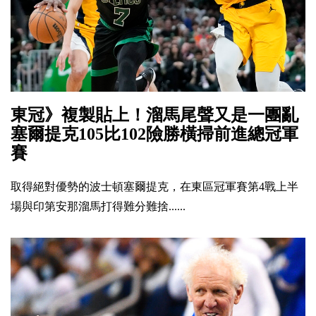
東冠》複製貼上！溜馬尾聲又是一團亂
塞爾提克105比102險勝橫掃前進總冠軍
賽
取得絕對優勢的波士頓塞爾提克，在東區冠軍賽第4戰上半
場與印第安那溜馬打得難分難捨......