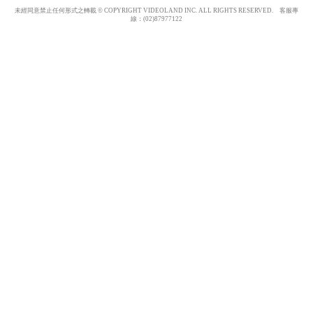
未經同意禁止任何形式之轉載 © COPYRIGHT VIDEOLAND INC. ALL RIGHTS RESERVED. 客服專
線：(02)87977122