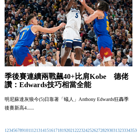
季後賽連續兩戰飆40+比肩Kobe 德佬
讚：Edwards技巧相當全能
明尼蘇達灰狼今(5)日靠著「蟻人」Anthony Edwards狂轟季
後賽新高4......
1
2
3
4
5
6
7
8
9
10
11
12
13
14
15
16
17
18
19
20
21
22
23
24
25
26
27
28
29
30
31
32
33
34
35
3