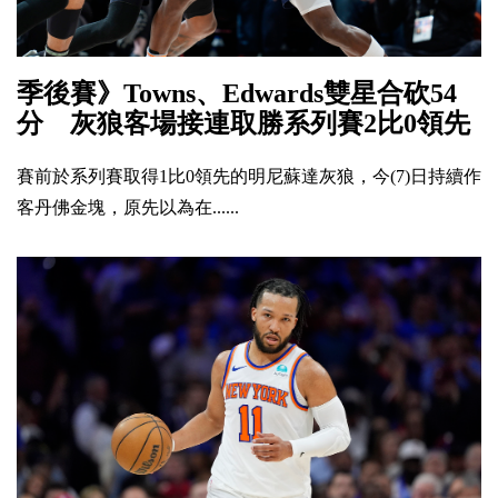
季後賽》Towns、Edwards雙星合砍54
分 灰狼客場接連取勝系列賽2比0領先
賽前於系列賽取得1比0領先的明尼蘇達灰狼，今(7)日持續作
客丹佛金塊，原先以為在......