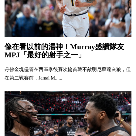
像在看以前的湯神！Murray盛讚隊友
MPJ「最好的射手之一」
丹佛金塊儘管在西區季後賽次輪首戰不敵明尼蘇達灰狼，但
在第二戰賽前，Jamal M......