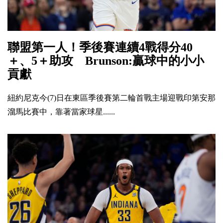
聯盟第一人！季後賽連續4戰得分40
＋、5＋助攻 Brunson:贏球中的小小
貢獻
紐約尼克今(7)日在東區季後賽第二輪首戰主場迎戰印第安那
溜馬比賽中，靠著當家球星......