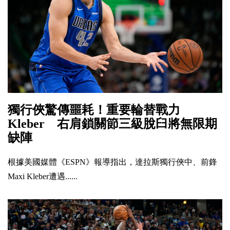
獨行俠驚傳噩耗！重要輪替戰力
Kleber 右肩鎖關節三級脫臼將無限期
缺陣
根據美國媒體《ESPN》報導指出，達拉斯獨行俠中、前鋒
Maxi Kleber遭遇......