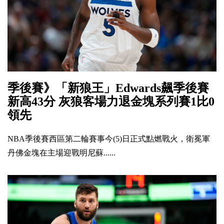
季後賽》「新狼王」Edwards飆季後賽
新高43分 灰狼客場力退金塊系列賽1比0
領先
NBA季後賽西區第二輪賽事今(5)日正式點燃戰火，衛冕軍
丹佛金塊在主場迎戰明尼蘇......