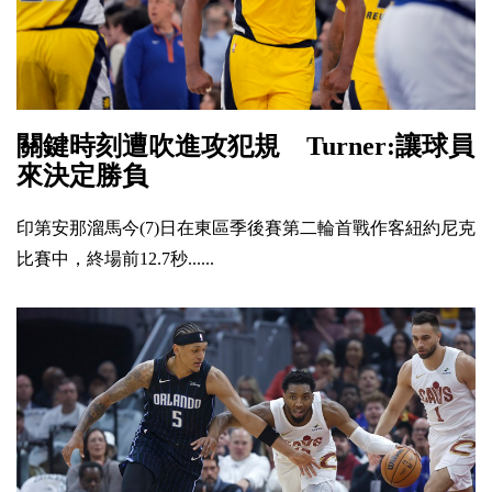
關鍵時刻遭吹進攻犯規 Turner:讓球員
來決定勝負
印第安那溜馬今(7)日在東區季後賽第二輪首戰作客紐約尼克
比賽中，終場前12.7秒......