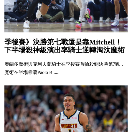
季後賽》決勝第七戰還是靠Mitchell！
下半場殺神級演出率騎士逆轉淘汰魔術
奧蘭多魔術與克利夫蘭騎士在季後賽首輪殺到決勝第7戰，
魔術在半場靠著Paolo B......