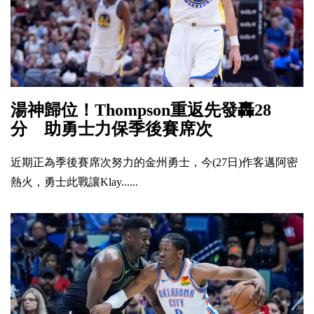
湯神歸位！Thompson重返先發轟28
分 助勇士力保季後賽席次
近期正為季後賽席次努力的金州勇士，今(27日)作客邁阿密
熱火，勇士此戰讓Klay......