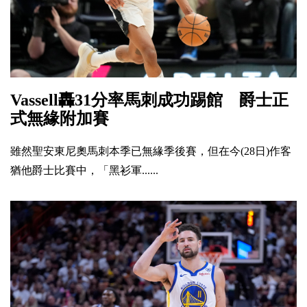
Vassell轟31分率馬刺成功踢館 爵士正
式無緣附加賽
雖然聖安東尼奧馬刺本季已無緣季後賽，但在今(28日)作客
猶他爵士比賽中，「黑衫軍......