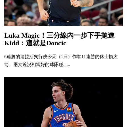
Luka Magic！三分線內一步下手拋進
Kidd：這就是Doncic
6連勝的達拉斯獨行俠今天（1日）作客11連勝的休士頓火
箭，兩支近況相當好的球隊碰......