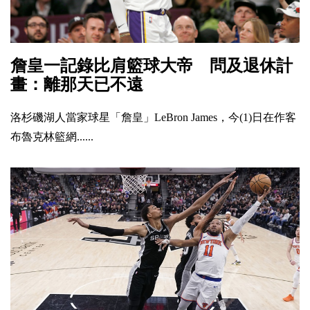
詹皇一記錄比肩籃球大帝 問及退休計
畫：離那天已不遠
洛杉磯湖人當家球星「詹皇」LeBron James，今(1)日在作客
布魯克林籃網......