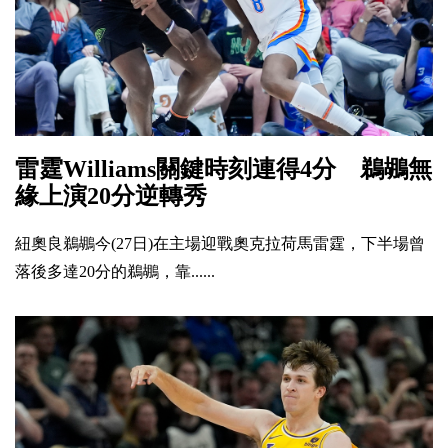
雷霆Williams關鍵時刻連得4分 鵜鶘無
緣上演20分逆轉秀
紐奧良鵜鶘今(27日)在主場迎戰奧克拉荷馬雷霆，下半場曾
落後多達20分的鵜鶘，靠......