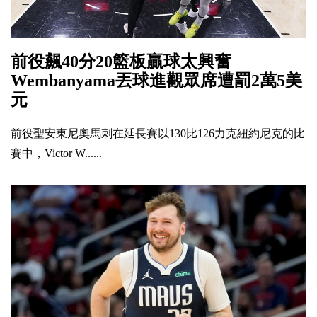
前役飆40分20籃板贏球太興奮
Wembanyama丟球進觀眾席遭罰2萬5美
元
前役聖安東尼奧馬刺在延長賽以130比126力克紐約尼克的比
賽中，Victor W......