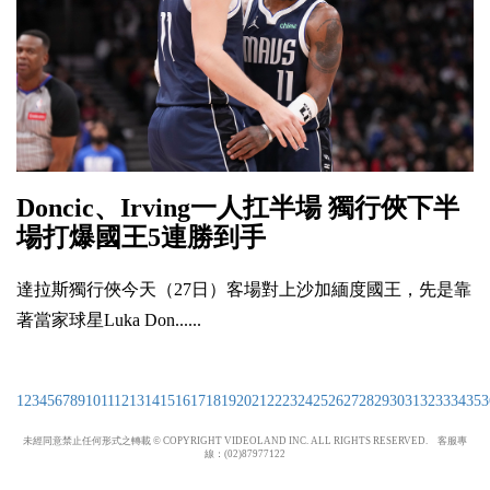
Doncic、Irving一人扛半場 獨行俠下半
場打爆國王5連勝到手
達拉斯獨行俠今天（27日）客場對上沙加緬度國王，先是靠
著當家球星Luka Don......
1
2
3
4
5
6
7
8
9
10
11
12
13
14
15
16
17
18
19
20
21
22
23
24
25
26
27
28
29
30
31
32
33
34
35
3
未經同意禁止任何形式之轉載 © COPYRIGHT VIDEOLAND INC. ALL RIGHTS RESERVED. 客服專
線：(02)87977122