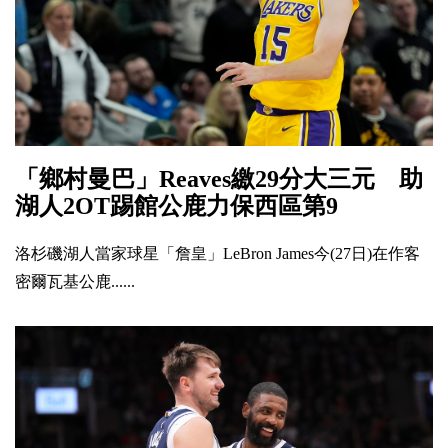
「鄉村曼巴」Reaves繳29分大三元 助
湖人2OT踢館公鹿力保西區第9
洛杉磯湖人當家球星「詹皇」LeBron James今(27日)在作客
密爾瓦基公鹿......