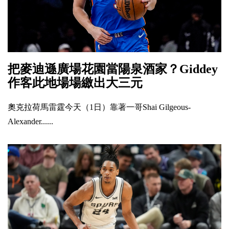
把麥迪遜廣場花園當陽泉酒家？Giddey
作客此地場場繳出大三元
奧克拉荷馬雷霆今天（1日）靠著一哥Shai Gilgeous-
Alexander......