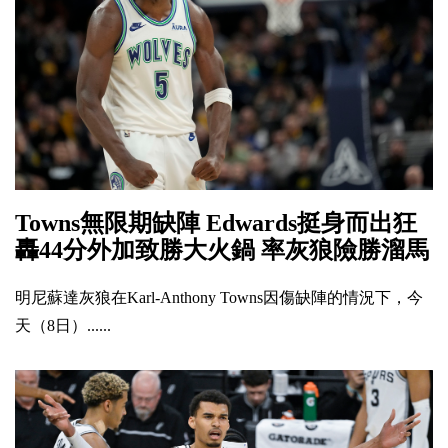
Towns無限期缺陣 Edwards挺身而出狂
轟44分外加致勝大火鍋 率灰狼險勝溜馬
明尼蘇達灰狼在Karl-Anthony Towns因傷缺陣的情況下，今
天（8日）......