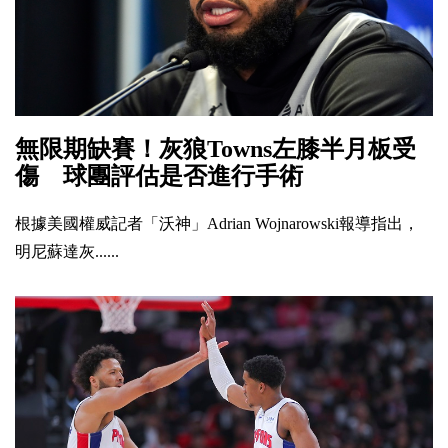
無限期缺賽！灰狼Towns左膝半月板受
傷 球團評估是否進行手術
根據美國權威記者「沃神」Adrian Wojnarowski報導指出，
明尼蘇達灰......