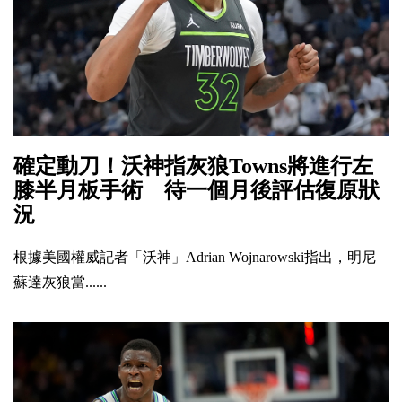
確定動刀！沃神指灰狼Towns將進行左
膝半月板手術 待一個月後評估復原狀
況
根據美國權威記者「沃神」Adrian Wojnarowski指出，明尼
蘇達灰狼當......