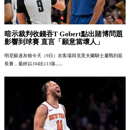
暗示裁判收錢吞T Gobert點出賭博問題
影響到球賽 直言「願意當壞人」
明尼蘇達灰狼今天（9日）在客場與克里夫蘭騎士鏖戰到延
長賽，最終以104比113落......