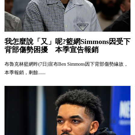
我怎麼說「又」呢?籃網Simmons因受下
背部傷勢困擾 本季宣告報銷
布魯克林籃網昨(7日)宣布Ben Simmons因下背部傷勢緣故，
本季報銷，剩餘......