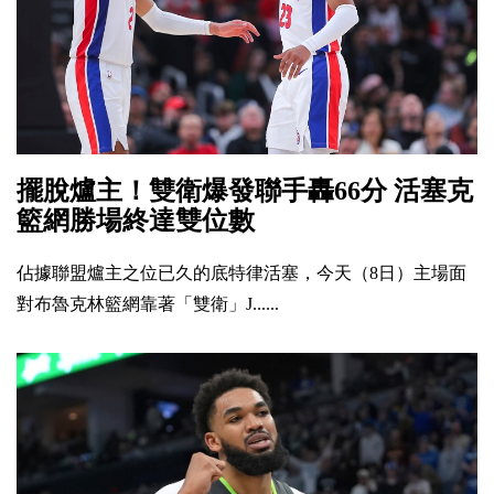
擺脫爐主！雙衛爆發聯手轟66分 活塞克
籃網勝場終達雙位數
佔據聯盟爐主之位已久的底特律活塞，今天（8日）主場面
對布魯克林籃網靠著「雙衛」J......