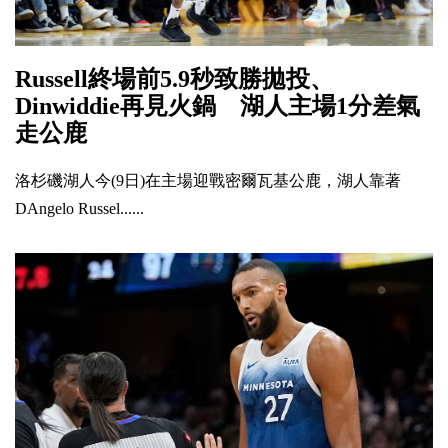
Russell終場前5.9秒致勝拋投、
Dinwiddie再見火鍋 湖人主場1分差氣
走公鹿
洛杉磯湖人今(9日)在主場迎戰密爾瓦基公鹿，湖人靠著
DAngelo Russel......