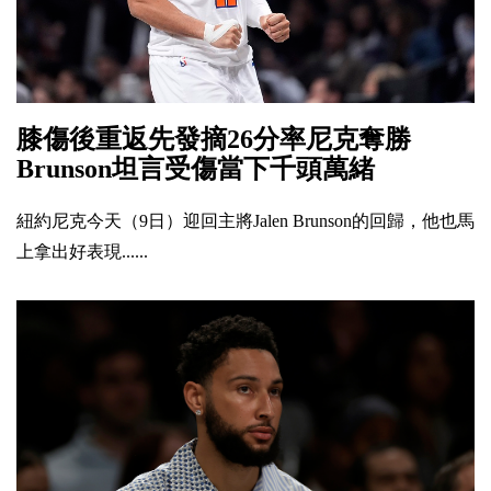
膝傷後重返先發摘26分率尼克奪勝
Brunson坦言受傷當下千頭萬緒
紐約尼克今天（9日）迎回主將Jalen Brunson的回歸，他也馬
上拿出好表現......