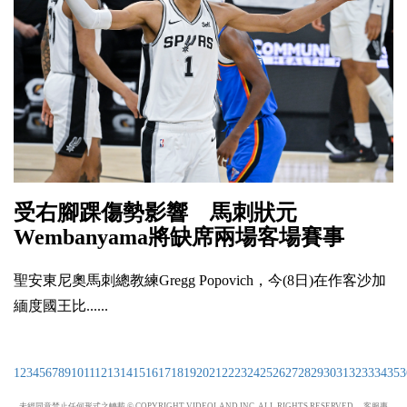
受右腳踝傷勢影響 馬刺狀元
Wembanyama將缺席兩場客場賽事
聖安東尼奧馬刺總教練Gregg Popovich，今(8日)在作客沙加
緬度國王比......
1
2
3
4
5
6
7
8
9
10
11
12
13
14
15
16
17
18
19
20
21
22
23
24
25
26
27
28
29
30
31
32
33
34
35
3
未經同意禁止任何形式之轉載 © COPYRIGHT VIDEOLAND INC. ALL RIGHTS RESERVED. 客服專