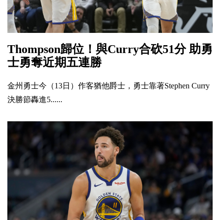
Thompson歸位！與Curry合砍51分 助勇
士勇奪近期五連勝
金州勇士今（13日）作客猶他爵士，勇士靠著Stephen Curry
決勝節轟進5......