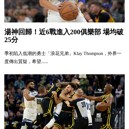
湯神回歸！近6戰進入200俱樂部 場均破
25分
季初陷入低潮的勇士「浪花兄弟」Klay Thompson，外界一
度傳出質疑，希望......