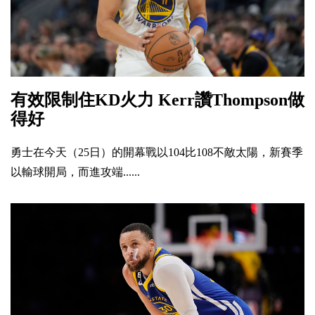
有效限制住KD火力 Kerr讚Thompson做
得好
勇士在今天（25日）的開幕戰以104比108不敵太陽，新賽季
以輸球開局，而進攻端......