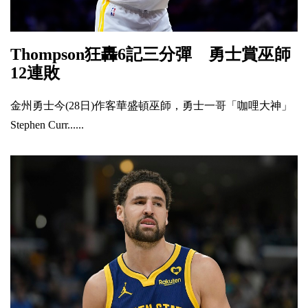
Thompson狂轟6記三分彈 勇士賞巫師
12連敗
金州勇士今(28日)作客華盛頓巫師，勇士一哥「咖哩大神」
Stephen Curr......