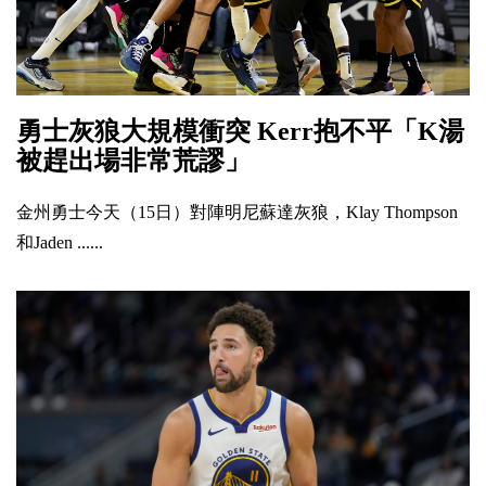
勇士灰狼大規模衝突 Kerr抱不平「K湯
被趕出場非常荒謬」
金州勇士今天（15日）對陣明尼蘇達灰狼，Klay Thompson
和Jaden ......