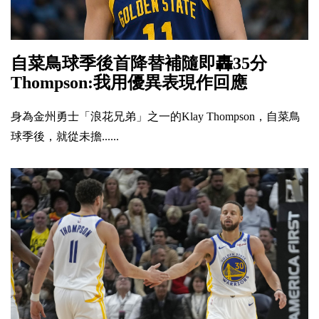
自菜鳥球季後首降替補隨即轟35分
Thompson:我用優異表現作回應
身為金州勇士「浪花兄弟」之一的Klay Thompson，自菜鳥
球季後，就從未擔......