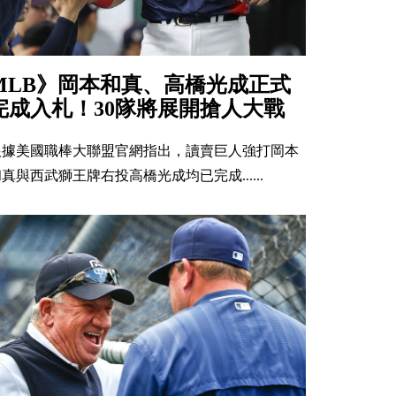
MLB》岡本和真、高橋光成正式
完成入札！30隊將展開搶人大戰
根據美國職棒大聯盟官網指出，讀賣巨人強打岡本
真與西武獅王牌右投高橋光成均已完成......