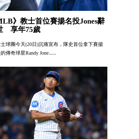
MLB》教士首位賽揚名投Jones辭
世 享年75歲
教士球團今天(20日)沉痛宣布，隊史首位拿下賽揚
的傳奇球星Randy Jone......