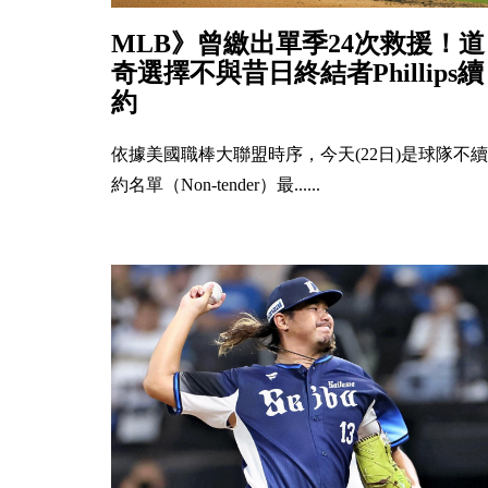
MLB》曾繳出單季24次救援！道
奇選擇不與昔日終結者Phillips續
約
依據美國職棒大聯盟時序，今天(22日)是球隊不續
約名單（Non-tender）最......