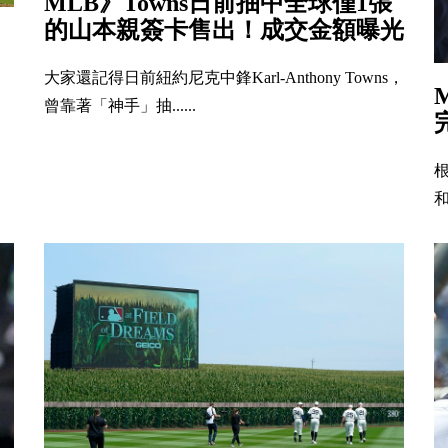
MLB》Towns日前抽中全球僅1張
的山本親簽卡售出！成交金額曝光
大家還記得日前紐約尼克中鋒Karl-Anthony Towns，
曾靠著「神手」抽......
和