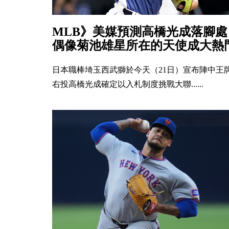
MLB》美媒預測高橋光成落腳處
偶像菊池雄星所在的天使成大熱
日本職棒埼玉西武獅於今天（21日）宣布陣中王
右投高橋光成確定以入札制度挑戰大聯......