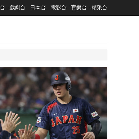
台
戲劇台
日本台
電影台
育樂台
精采台