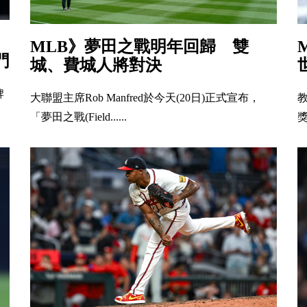
MLB》夢田之戰明年回歸 雙
門
城、費城人將對決
牌
大聯盟主席Rob Manfred於今天(20日)正式宣布，
「夢田之戰(Field......
獎