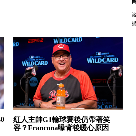
提
0
紅人主帥G1輸球賽後仍帶著笑
容？Francona曝背後暖心原因