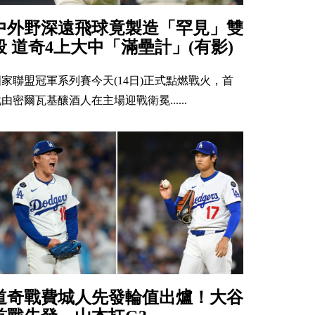
中外野深遠飛球竟製造「罕見」雙
殺 道奇4上大中「滿壘計」(有影)
國家聯盟冠軍系列賽今天(14日)正式點燃戰火，首
由密爾瓦基釀酒人在主場迎戰衛冕......
道奇戰費城人先發輪值出爐！大谷