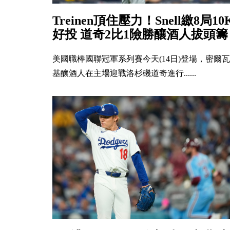
Treinen頂住壓力！Snell繳8局10
好投 道奇2比1險勝釀酒人拔頭籌
美國職棒國聯冠軍系列賽今天(14日)登場，密爾瓦
基釀酒人在主場迎戰洛杉磯道奇進行......