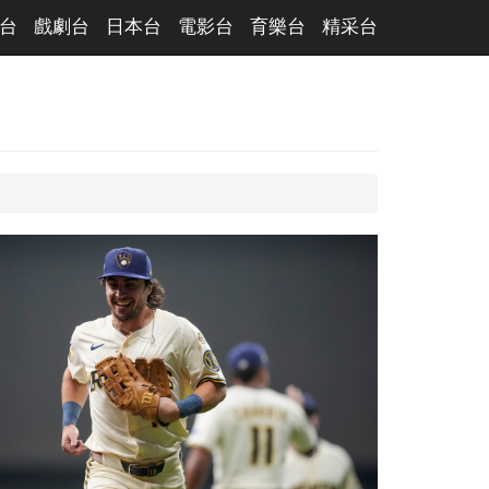
台
戲劇台
日本台
電影台
育樂台
精采台