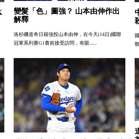
變髮「色」圖強？ 山本由伸作出
K
解釋
洛杉磯道奇日籍強投山本由伸，在今天(14日)國聯
冠軍系列賽G1賽前接受訪問，有眼......
戰