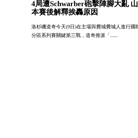
4局遭Schwarber砲擊陣腳大亂 山
本賽後解釋挨轟原因
洛杉磯道奇今天(9日)在主場與費城費城人進行國
分區系列賽關鍵第三戰，道奇推派「......