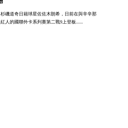
翻
洛杉磯道奇日籍球星佐佐木朗希，日前在與辛辛那
紅人的國聯外卡系列賽第二戰9上登板......