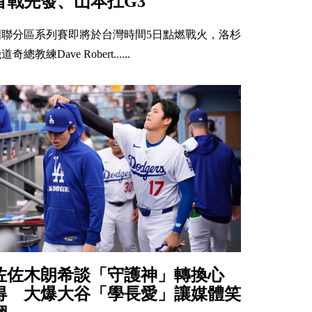
首戰先發、山本扛G3
國聯分區系列賽即將於台灣時間5日點燃戰火，洛杉
道奇總教練Dave Robert......
佐佐木朗希談「守護神」轉換心
得 大爆大谷「學長愛」讓媒體笑