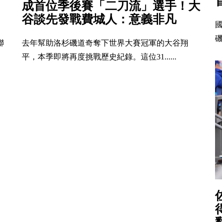
成首位季後賽「二刀流」選手！大
谷談先發戰費城人：意義非凡
磯
聯
去年幫助洛杉磯道奇奪下世界大賽冠軍的大谷翔
平，本季即將再度挑戰歷史紀錄。這位31......