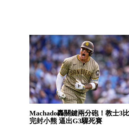
Machado轟關鍵兩分砲！教士3比
完封小熊 逼出G3驟死賽